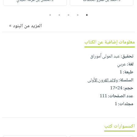
لـ أحمد بن عمرو الخصاف
لـ الحسن بن عرفة العبدي
صابون
فيديوهات
عربة
أطفال
أسئلة
5
4
3
2
1
التسوق
مناسبات
يتكرر
المزيد من البنود »
طرحها
نشرة
الإصدارات
خدمات
معلومات إضافية عن الكتاب
نيل
تحقيق:
عبد المولى أموراق
وفرات
لغة:
عربي
انشر
طبعة:
1
كتابك
السلسلة:
ولائد القرون الأولى
تواصل
حجم:
24×17
معنا
عدد الصفحات:
111
مجلدات:
1
اكسسوارات كتب