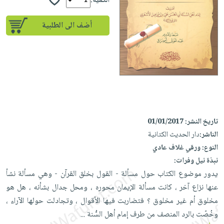
إختياراتنا
الكمية:
تعليمية
أسئلة
إختياراتنا
المواضيع
iKitab
يتكرر
أضف الى الطلبية
كتب
بلا
الأكثر
طرحها
أكاديمية
الصحة
حدود
مبيعاً
تحميل
والعناية
صندوق
أسئلة
إختياراتنا
masmu3
الشخصية
القراءة
يتكرر
وسائل
على
جديد
English
طرحها
تعليمية
Android
books
الكل
تحميل
صندوق
تحميل
iKitab
أجهزة
القراءة
المطبخ
masmu3
تاريخ النشر:
01/01/2017
على
العناية
والسفرة
على
جوائز
الناشر:
دار الحديث الكتانية
Android
جديد
الشخصية
Apple
النوع:
ورقي غلاف عادي
تحميل
العناية
نبذة نيل وفرات:
الكل
iKitab
وتصفيف
يدور موضوع الكتاب حول مسألة - القول بخلق القرآن - وهي مسألة نشأ
أواني
متجر
على
الشعر
عنها نزاع آخر ، كانت مسألة الإيمان محوره ، ومحل جدال بشأنه ، هل هو
الطهي
الهدايا
Apple
العناية
مخلوق أم غير مخلوق ؟ فتضاربت فيها الأقوال ، وتجادلت حولها الآراء ،
أدوات
بالجسم
أقسام
وخُصّت بالرد المنصف من طرف إمام أهل السُّنة
...
الخبز