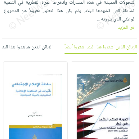
التحولات العميقة في هذه المسارات وانخراط المرأة القطرية في التنمية
العناية
الأكثر
شحن
أدوات
الشاملة التي تشهدها البلاد. ولم يكن هذا التطور معزولاً عن المشروع
بالأسنان
مبيعاً
مجاني
المائدة
الوطني الذي بلورته
...
الحمية
العودة
بنود
الأوعية
إقرأ المزيد
والتغذية
للمدارس
مختارة
والتخزين
اشتراكات
اكسسوارات
أدوات
الزبائن الذين اشتروا هذا البند اشتروا أيضاً
الزبائن الذين شاهدوا هذا البند
كتب
كل
بحث
المطبخ
الاشتراكات
اكسسوارات
متقدم
منزلية
صندوق
القراءة
اكسسوارات
iKitab
ملابس
نيل
بلا
مطرزات
وفرات
حدود
حقائب
عن
حسابك
حلي
الشركة
عناية
لائحة
سياسة
بالذات
الأمنيات
الشركة