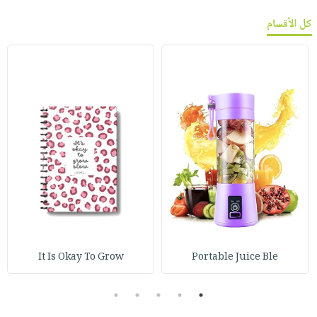
كل الأقسام
It Is Okay To Grow
Portable Juice Ble
5
4
3
2
1