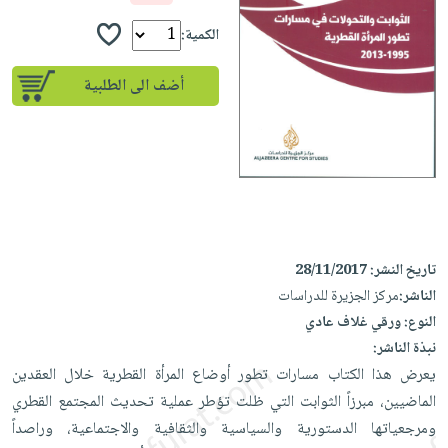
إختياراتنا
تعليمية
أسئلة
إختياراتنا
المواضيع
iKitab
الكمية:
يتكرر
كتب
بلا
الأكثر
طرحها
أكاديمية
الصحة
أضف الى الطلبية
حدود
مبيعاً
تحميل
والعناية
صندوق
أسئلة
إختياراتنا
masmu3
الشخصية
القراءة
يتكرر
وسائل
على
جديد
English
طرحها
تعليمية
Android
books
الكل
تحميل
صندوق
تحميل
iKitab
أجهزة
القراءة
المطبخ
masmu3
على
العناية
والسفرة
على
جوائز
تاريخ النشر:
28/11/2017
Android
جديد
الشخصية
Apple
الناشر:
مركز الجزيرة للدراسات
تحميل
العناية
النوع:
ورقي غلاف عادي
الكل
iKitab
وتصفيف
نبذة الناشر:
أواني
متجر
على
الشعر
يعرض هذا الكتاب مسارات تطور أوضاع المرأة القطرية خلال العقدين
الطهي
الهدايا
Apple
العناية
الماضيين، مبرزاً الثوابت التي ظلت تؤطر عملية تحديث المجتمع القطري
أدوات
بالجسم
أقسام
ومرجعياتها الدستورية والسياسية والثقافية والاجتماعية، وراصداً
الخبز