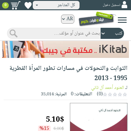
كل المتاجر
تسجيل دخول
0
كتب
ورقية
المواضيع
صدر
كتب
حديثاً
الكترونية
الأكثر
الصفحة
الثوابت والتحولات في مسارات تطور المرأة القطرية
مبيعاً
الرئيسية
كتب
جوائز
1995 - 2013
صدر
صوتية
شحن
لـ
العنود أحمد آل ثاني
حديثاً
الصفحة
مخفض
(0)
التعليقات:
0
المرتبة:
35,014
الأكثر
الرئيسية
عروض
أطفال
مبيعاً
masmu3
خاصة
وناشئة
كتب
5.10$
بلا
صفحات
مجانية
الصفحة
وسائل
حدود
مشوقة
%15
6.00$
الرئيسية