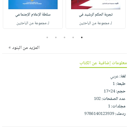
صابون
فيديوهات
عربة
أطفال
أسئلة
تجربة الحكم الرشيد في
سلطة الإعلام الإجتماعي
التسوق
مناسبات
يتكرر
لـ مجموعة من الباحثين
لـ مجموعة من الباحثين
طرحها
نشرة
5
4
3
2
1
الإصدارات
خدمات
نيل
المزيد من البنود »
وفرات
انشر
معلومات إضافية عن الكتاب
كتابك
لغة:
عربي
تواصل
طبعة:
1
معنا
حجم:
24×17
عدد الصفحات:
102
مجلدات:
1
ردمك:
9786140123939