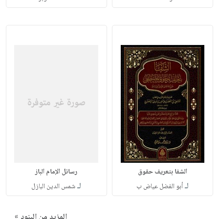
الشفا بتعريف حقوق
رسائل الإمام الباز
لـ
لـ
أبو الفضل عياض ب
شمس الدين البازل
المزيد من البنود »