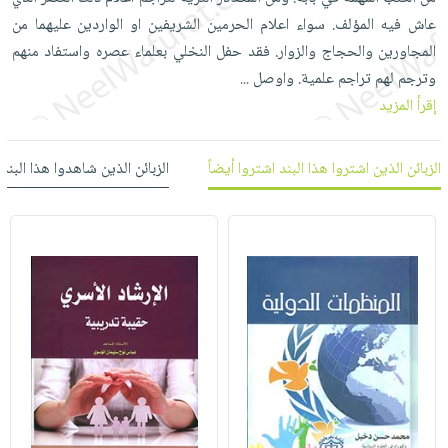
العناية
الأكثر
شحن
عاش فيه المؤلف. سواء اعلام الحرمين الشريفين او الواردين عليهما من
أدوات
بالأسنان
مبيعاً
مجاني
المجاورين والحجاج والزوار. فقد حفل النخلي بعلماء عصره واستفاد منهم
المائدة
الحمية
العودة
وترجم لهم تراجم علمية. واوصل
...
بنود
الأوعية
والتغذية
للمدارس
إقرأ المزيد
مختارة
والتخزين
اشتراكات
اكسسوارات
أدوات
كتب
كل
بحث
الزبائن الذين اشتروا هذا البند اشتروا أيضاً
الزبائن الذين شاهدوا هذا البند
المطبخ
الاشتراكات
اكسسوارات
متقدم
منزلية
صندوق
القراءة
اكسسوارات
iKitab
ملابس
نيل
بلا
مطرزات
وفرات
حدود
حقائب
عن
حسابك
حلي
الشركة
عناية
لائحة
سياسة
بالذات
الأمنيات
الشركة