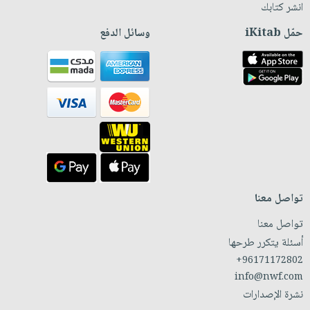
انشر كتابك
حمّل iKitab
وسائل الدفع
تواصل معنا
تواصل معنا
أسئلة يتكرر طرحها
+96171172802
info@nwf.com
نشرة الإصدارات