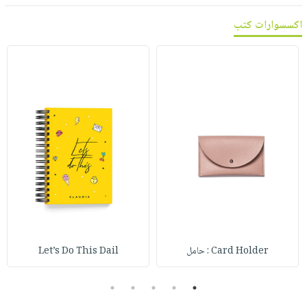
اكسسوارات كتب
Card Holder : حامل
Let’s Do This Dail
5
4
3
2
1