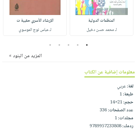
صابون
فيديوهات
عربة
أطفال
أسئلة
التسوق
المنظمات الدولية
الإرشاد الأسري حقيبة ت
مناسبات
يتكرر
لـ محمد حسن دخيل
لـ عباس نوح الموسوي
طرحها
نشرة
الإصدارات
خدمات
5
4
3
2
1
نيل
المزيد من البنود »
وفرات
انشر
معلومات إضافية عن الكتاب
كتابك
تواصل
لغة:
عربي
معنا
طبعة:
1
حجم:
21×14
عدد الصفحات:
336
مجلدات:
1
ردمك:
9789957233808