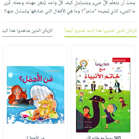
يحبّ أن يتعلَّم كلَّ شيءٍ ويتساءل كيف كلّ واحد يُتقن مهنته وعمله. تُرى
العناية
الأكثر
شحن
أدوات
ما الشيء الذي يُجيده “سامر”؟ وما هي الأفعال التي صادفها وتساءل عنها؟
بالأسنان
مبيعاً
مجاني
المائدة
الحمية
العودة
بنود
الأوعية
والتغذية
للمدارس
الزبائن الذين اشتروا هذا البند اشتروا أيضاً
الزبائن الذين شاهدوا هذا البند
مختارة
والتخزين
اشتراكات
اكسسوارات
أدوات
كتب
كل
بحث
المطبخ
الاشتراكات
اكسسوارات
متقدم
منزلية
صندوق
القراءة
اكسسوارات
iKitab
ملابس
نيل
بلا
مطرزات
وفرات
حدود
حقائب
عن
حسابك
حلي
الشركة
عناية
لائحة
سياسة
بالذات
الأمنيات
الشركة
365 يوماً مع خاتم الأن
من الأجمل؟