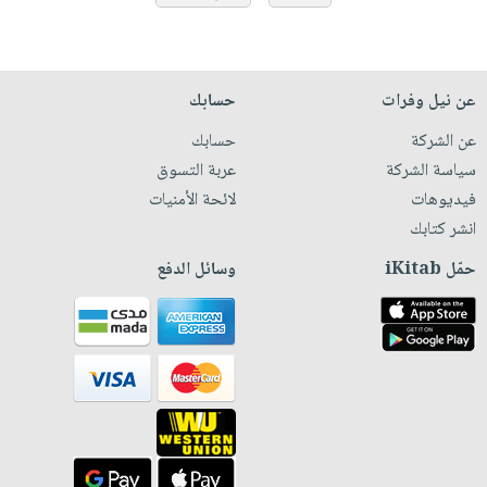
عن نيل وفرات
حسابك
عن الشركة
حسابك
سياسة الشركة
عربة التسوق
فيديوهات
لائحة الأمنيات
انشر كتابك
حمّل iKitab
وسائل الدفع