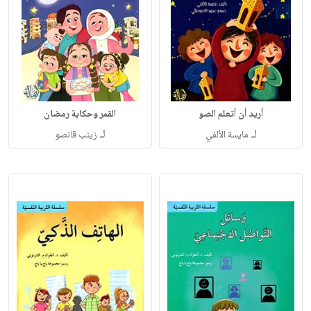
أريد أن أتعلم الصو
القمر وحكاية رمضان
لـ
لـ
مايسة الألفي
زينب قانصو