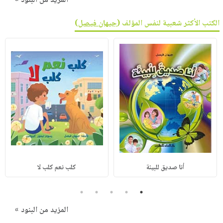
المزيد من البنود »
الكتب الأكثر شعبية لنفس المؤلف (
جيهان فيصل
)
أنا صديق للبيئة
كلب نعم كلب لا
5
4
3
2
1
المزيد من البنود »