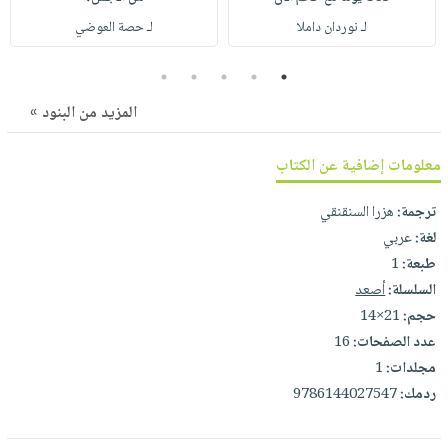
صابون
فيديوهات
لـ نوردان داملا
لـ حصة العوضي
عربة
أطفال
أسئلة
التسوق
مناسبات
يتكرر
5
4
3
2
1
طرحها
نشرة
المزيد من البنود »
الإصدارات
خدمات
نيل
معلومات إضافية عن الكتاب
وفرات
ترجمة:
هزرا السنقنقي
انشر
لغة:
عربي
كتابك
طبعة:
1
تواصل
السلسلة:
أصعد
معنا
حجم:
21×14
عدد الصفحات:
16
مجلدات:
1
ردمك:
9786144027547