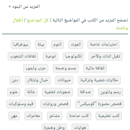
المزيد من البنود »
تصفح المزيد من الكتب في المواضيع التالية /
كل المواضيع
/
أطفال
وناشئة
احتياجات خاصة
الموت
النوم
بيئة
بيوغرافيا
تقبل الذات والآخر
تكنولوجيا
توعية
ثقافات الشعوب
ثقافة مالية
جسم وصحة
حرب ولجوء
حكايات شعبية وتراثية
حيوانات
خيال وابتكار
دين
رسم وتلوين
صداقة
صعوبات تعلمية
عائلة
علوم
قصص مصورة "كوميكس"
قصص وروايات
قيم وسلوكيات
كتب تعليمية
كتب صامتة
مشاعر
مغامرات
مهن
هوايات
وطن وهجرة