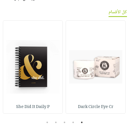
كل الأقسام
She Did It Daily P
Dark Circle Eye Cr
5
4
3
2
1