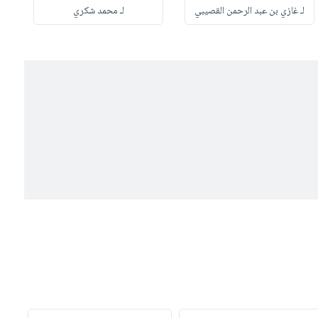
لـ غازي بن عبد الرحمن القصيبي
لـ محمد شكري
ل