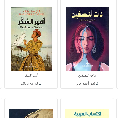
ذات النصفين
أمير السكر
لـ
لـ
ندى أحمد جابر
كان مراد يانك