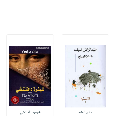
مدن الملح
شيفرة دافنتشي