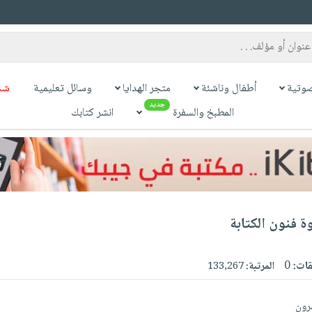
وتية
أطفال وناشئة
متجر الهدايا
وسائل تعليمية
شح
جديد
المطبخ والسفرة
انشر كتابك
وة فنون الكتابة
قات:
0
المرتبة:
133,267
شرون