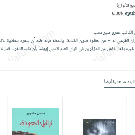
ع الأنواع
)
6.30$
ل الكاتب عمرو منير دهب:‏ ‎
وان الفرعي له – عن حظوة فنون الكتابة، وللدقة فإنه ضد أن ‏ينفرد بحظوة الان
 بفعل فاعل من المؤثِّرين ‏في الرأي العام الأدبي إيهاماً بأن ذلك الانفراد قدَرٌ لا
البند شاهدوا أيضاً