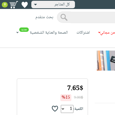
كل المتاجر
0
بحث متقدم
جديد
ن مجاني
اشتراكات
الصحة والعناية الشخصية
7.65$
%15
9.00$
الكمية: