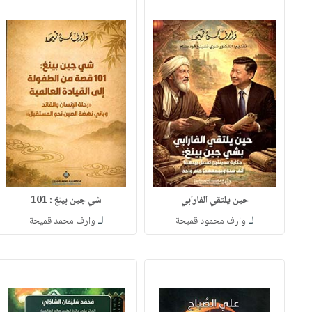
حين يلتقي الفارابي
شي جين بينغ : 101
لـ
لـ
وارف محمود قميحة
وارف محمد قميحة