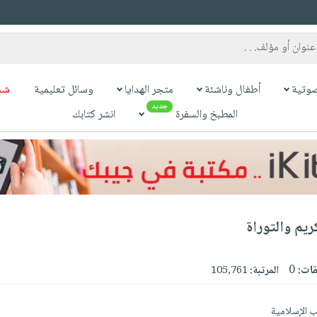
وتية
أطفال وناشئة
متجر الهدايا
وسائل تعليمية
شح
جديد
المطبخ والسفرة
انشر كتابك
يم والتوراة
قات:
0
المرتبة:
105,761
ب الإسلامية