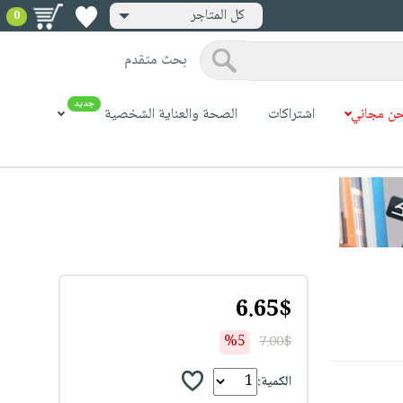
كل المتاجر
0
بحث متقدم
جديد
ن مجاني
اشتراكات
الصحة والعناية الشخصية
6.65$
%5
7.00$
الكمية: