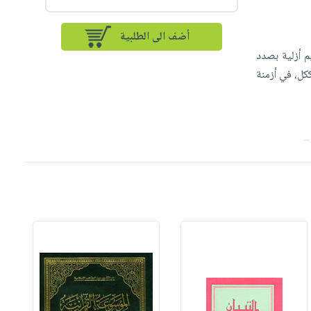
أضف الى الطلبية
م أزلية بصدد
ككل، في أزمنة