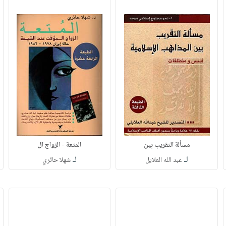
مسألة التقريب بين
المتعة - الزواج ال
لـ
لـ
عبد الله العلايل
شهلا حائري