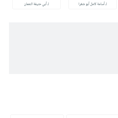
لـ أسامة كامل أبو شقرا
لـ أبي حنيفة النعمان