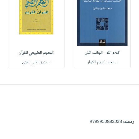
كلام الله - الجانب الش
المعجم الطبيعي للقرآن
لـ محمد كريم الكواز
لـ عزيز العلي العزي
ردمك:
9789953882338