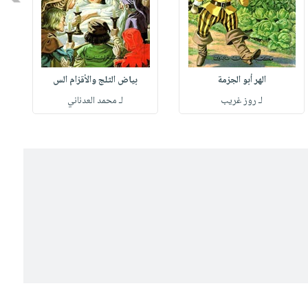
الهر أبو الجزمة
بياض الثلج والأقزام الس
لـ روز غريب
لـ محمد العدناني