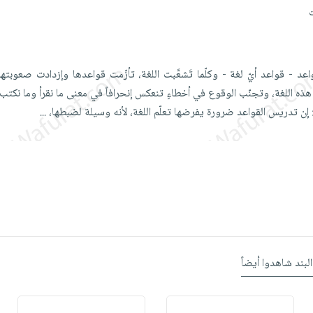
د - قواعد أيّ لغة - وكلّما تَشعَّبت اللغة، تأزّمت قواعدها وإزدادت صعوبتها؛
 اللغة، وتجنّب الوقوع في أخطاءٍ تنعكس إنحرافاً في معنى ما نقرأ وما نكتب.
...
البند شاهدوا أيضاً