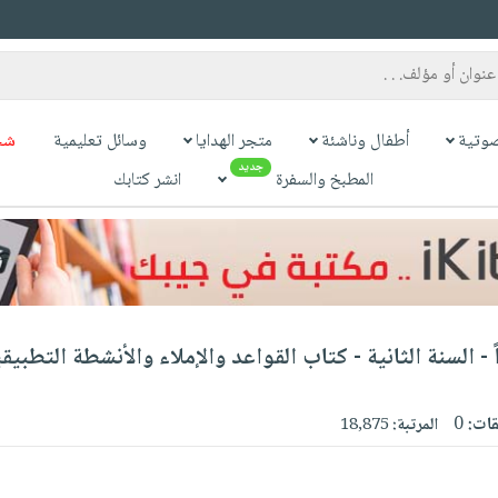
وتية
أطفال وناشئة
متجر الهدايا
وسائل تعليمية
شح
جديد
المطبخ والسفرة
انشر كتابك
ً - السنة الثانية - كتاب القواعد والإملاء والأنشطة التطبيق
قات:
0
المرتبة:
18,875