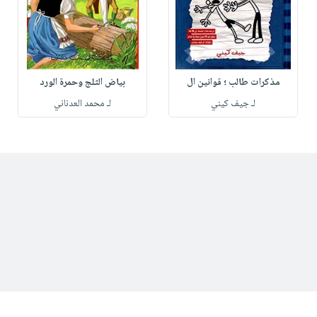
مذكرات طالب ؛ قوانين ال
بياض الثلج وحمرة الورد
لـ جيف كيني
لـ محمد العدناني