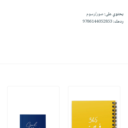
يحتوي على:
صور/رسوم
ردمك:
9786144052853