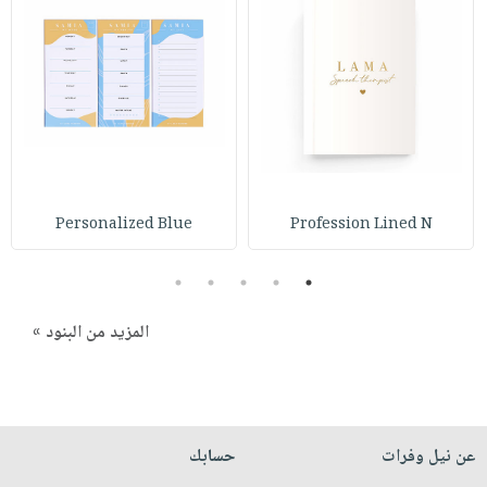
صابون
فيديوهات
عربة
أطفال
أسئلة
التسوق
مناسبات
يتكرر
طرحها
نشرة
الإصدارات
خدمات
نيل
وفرات
Personalized Blue
Profession Lined N
انشر
كتابك
5
4
3
2
1
تواصل
معنا
المزيد من البنود »
عن نيل وفرات
حسابك