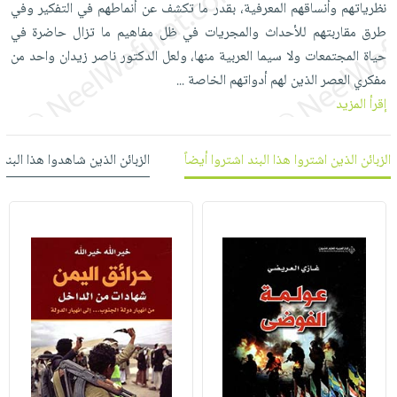
نظرياتهم وأنساقهم المعرفية، بقدر ما تكشف عن أنماطهم في التفكير وفي
العناية
الأكثر
شحن
أدوات
طرق مقاربتهم للأحداث والمجريات في ظل مفاهيم ما تزال حاضرة في
بالأسنان
مبيعاً
مجاني
المائدة
حياة المجتمعات ولا سيما العربية منها، ولعل الدكتور ناصر زيدان واحد من
الحمية
العودة
بنود
الأوعية
مفكري العصر الذين لهم أدواتهم الخاصة
...
والتغذية
للمدارس
مختارة
والتخزين
اشتراكات
إقرأ المزيد
اكسسوارات
أدوات
كتب
كل
بحث
المطبخ
الزبائن الذين اشتروا هذا البند اشتروا أيضاً
الزبائن الذين شاهدوا هذا البند
الاشتراكات
اكسسوارات
متقدم
منزلية
صندوق
القراءة
اكسسوارات
iKitab
ملابس
نيل
بلا
مطرزات
وفرات
حدود
حقائب
عن
حسابك
حلي
الشركة
عناية
لائحة
سياسة
بالذات
الأمنيات
الشركة