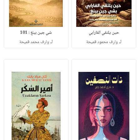
حين يلتقي الفارابي
شي جين بينغ : 101
لـ
لـ
وارف محمود قميحة
وارف محمد قميحة