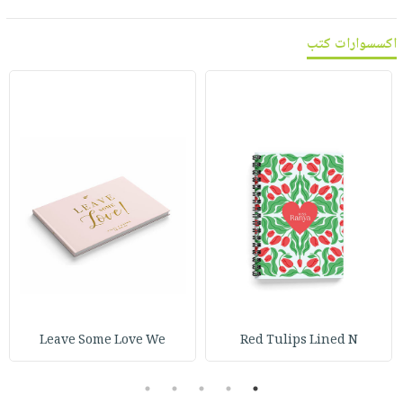
اكسسوارات كتب
Leave Some Love We
Red Tulips Lined N
5
4
3
2
1