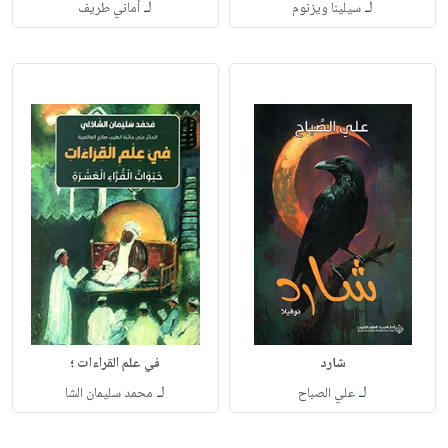
لـ
لـ
سيلينا ويزنوم
أماني طريف
شارد
في علم القراءات ؛
لـ
لـ
علي الصباح
محمد سليمان الشا