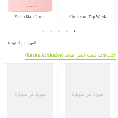
صابون
فيديوهات
عربة
أطفال
أسئلة
التسوق
Fresh Start Lined
Cherry on Top Week
مناسبات
يتكرر
طرحها
نشرة
5
4
3
2
1
الإصدارات
خدمات
نيل
المزيد من البنود »
وفرات
الكتب الأكثر شعبية لنفس المؤلف (
Rasha Al Shafee
)
انشر
كتابك
تواصل
معنا