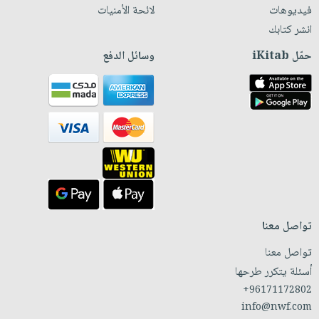
فيديوهات
لائحة الأمنيات
انشر كتابك
حمّل iKitab
وسائل الدفع
تواصل معنا
تواصل معنا
أسئلة يتكرر طرحها
+96171172802
info@nwf.com