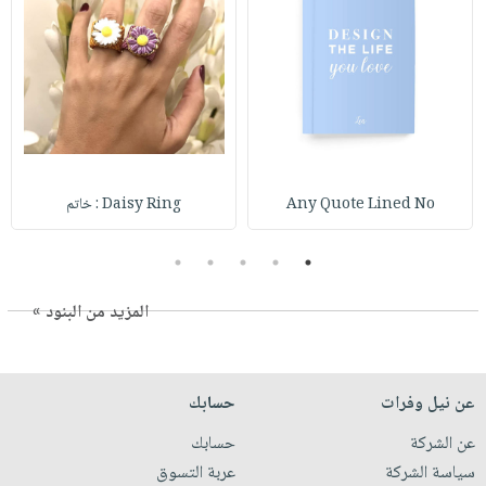
Any Quote Lined No
Daisy Ring : خاتم
5
4
3
2
1
المزيد من البنود »
عن نيل وفرات
حسابك
عن الشركة
حسابك
سياسة الشركة
عربة التسوق