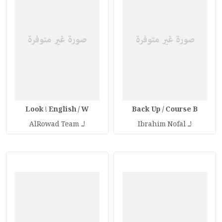
Look ! English / W
Back Up / Course B
لـ
لـ
AlRowad Team
Ibrahim Nofal