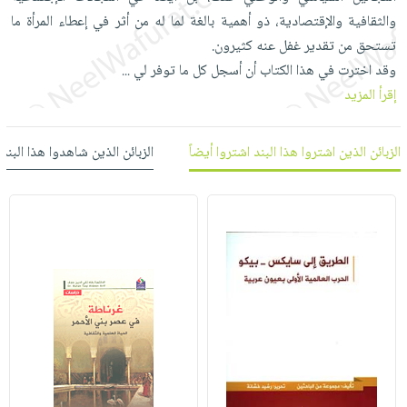
العناية
الأكثر
شحن
والثقافية والإقتصادية، ذو أهمية بالغة لما له من أثر في إعطاء المرأة ما
أدوات
بالأسنان
مبيعاً
مجاني
تستحق من تقدير غفل عنه كثيرون.
المائدة
الحمية
العودة
وقد اخترت في هذا الكتاب أن أسجل كل ما توفر لي
...
بنود
الأوعية
والتغذية
للمدارس
إقرأ المزيد
مختارة
والتخزين
اشتراكات
اكسسوارات
أدوات
كتب
كل
بحث
الزبائن الذين اشتروا هذا البند اشتروا أيضاً
الزبائن الذين شاهدوا هذا البند
المطبخ
الاشتراكات
اكسسوارات
متقدم
منزلية
صندوق
القراءة
اكسسوارات
iKitab
ملابس
نيل
بلا
مطرزات
وفرات
حدود
حقائب
عن
حسابك
حلي
الشركة
عناية
لائحة
سياسة
بالذات
الأمنيات
الشركة