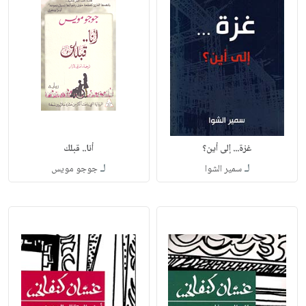
غزة... إلى أين؟
أنا.. قبلك
لـ
لـ
سمير الشوا
جوجو مويس