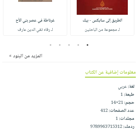
صابون
فيديوهات
عربة
أطفال
أسئلة
التسوق
الطريق إلى سايكس - بيك
غرناطة في عصر بني الأح
مناسبات
يتكرر
لـ مجموعة من الباحثين
لـ رفاه تقي الدين عارف
طرحها
نشرة
الإصدارات
خدمات
5
4
3
2
1
نيل
المزيد من البنود »
وفرات
انشر
معلومات إضافية عن الكتاب
كتابك
تواصل
لغة:
عربي
معنا
طبعة:
1
حجم:
21×14
عدد الصفحات:
412
مجلدات:
1
ردمك:
9789963715312