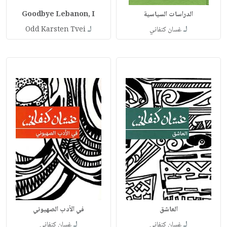
الدراسات السياسية
Goodbye Lebanon, I
لـ
لـ
غسان كنفاني
Odd Karsten Tvei
العاشق
في الأدب الصهيوني
لـ
لـ
غسان كنفاني
غسان كنفاني