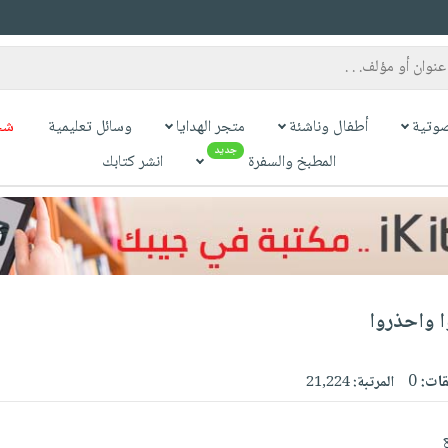
وتية
أطفال وناشئة
متجر الهدايا
وسائل تعليمية
شح
جديد
المطبخ والسفرة
انشر كتابك
ا واحذروا
قات:
0
المرتبة:
21,224
ع