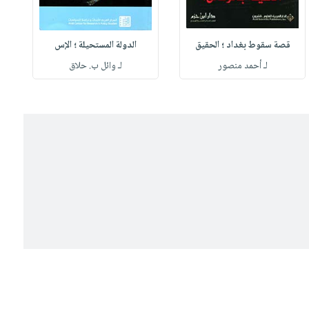
قصة سقوط بغداد ؛ الحقيق
الدولة المستحيلة ؛ الإس
لـ أحمد منصور
لـ وائل ب. حلاق
ل