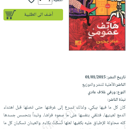
إختياراتنا
الكمية:
تعليمية
أسئلة
إختياراتنا
المواضيع
iKitab
يتكرر
أضف الى الطلبية
كتب
بلا
الأكثر
طرحها
أكاديمية
الصحة
حدود
مبيعاً
تحميل
والعناية
صندوق
أسئلة
إختياراتنا
masmu3
الشخصية
القراءة
يتكرر
وسائل
على
جديد
English
طرحها
تعليمية
Android
books
الكل
تحميل
صندوق
تحميل
iKitab
أجهزة
القراءة
المطبخ
masmu3
على
العناية
والسفرة
على
جوائز
تاريخ النشر:
01/01/2015
Android
جديد
الشخصية
Apple
الناشر:
الأهلية للنشر والتوزيع
تحميل
العناية
النوع:
ورقي غلاف عادي
الكل
iKitab
وتصفيف
نبذة الناشر:
أواني
متجر
على
الشعر
كان كل ما فيها يبكي، ولذلك تسرع إلى غرفتها حتى تصلها قبل اهتداء
الطهي
الهدايا
Apple
الدمع لعينيها، فتلقي بنفسها على ما سموه فراشا، وتبدأ بتحسس جسدها
العناية
أدوات
كله محاولة الإطباق عليه بكفيها لعلها تُسكتُ بكاءه. والعينان تسكبان كل ما
بالجسم
أقسام
الخبز