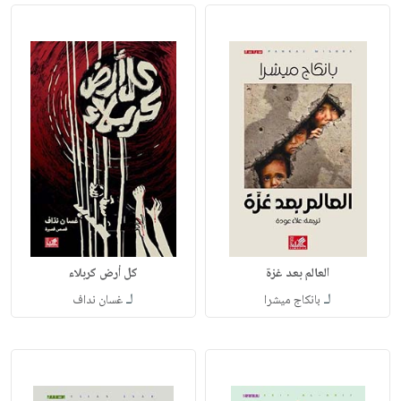
العالم بعد غزة
كل أرض كربلاء
لـ
لـ
بانكاج ميشرا
غسان نداف