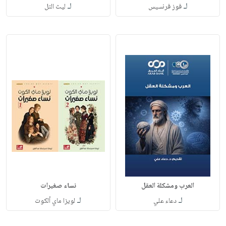
لـ
لـ
فوز فرنسيس
ليث التل
العرب ومشكلة العقل
نساء صغيرات
لـ
لـ
دعاء علي
لويزا ماي ألكوت