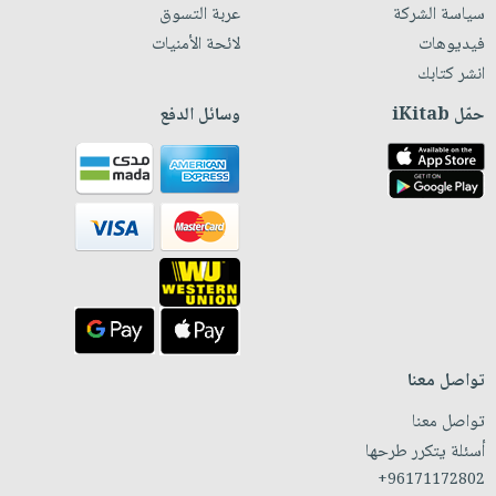
سياسة الشركة
عربة التسوق
فيديوهات
لائحة الأمنيات
انشر كتابك
حمّل iKitab
وسائل الدفع
تواصل معنا
تواصل معنا
أسئلة يتكرر طرحها
+96171172802