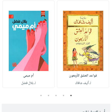
قواعد العشق الأربعون
أم ميمي
لـ أليف شافاك
لـ بلال فضل
5
4
3
2
1