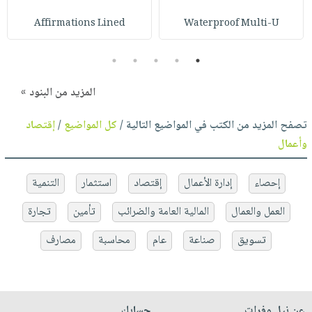
Affirmations Lined
Waterproof Multi-U
5
4
3
2
1
المزيد من البنود »
تصفح المزيد من الكتب في المواضيع التالية /
كل المواضيع
/
إقتصاد
وأعمال
إحصاء
إدارة الأعمال
إقتصاد
استثمار
التنمية
العمل والعمال
المالية العامة والضرائب
تأمين
تجارة
تسويق
صناعة
عام
محاسبة
مصارف
عن نيل وفرات
حسابك