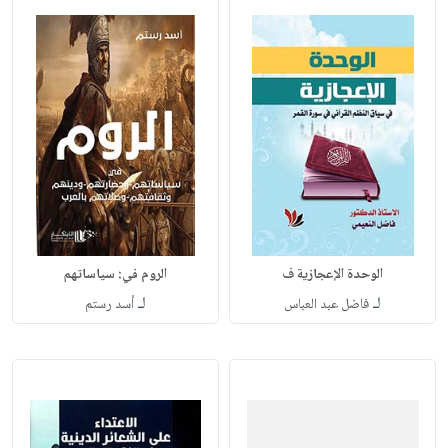
الوحدة الإعجازية ف
الروم في: سياساتهم
لـ
لـ
فاضل عبد العباس
أسد رستم