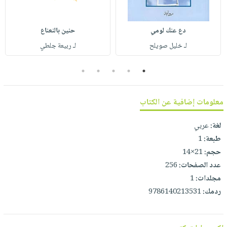
صابون
فيديوهات
عربة
أطفال
أسئلة
التسوق
دع عنك لومي
حنين بالنعناع
مناسبات
يتكرر
لـ خليل صويلح
لـ ربيعة جلطي
طرحها
نشرة
الإصدارات
خدمات
5
4
3
2
1
نيل
وفرات
معلومات إضافية عن الكتاب
انشر
كتابك
لغة:
عربي
طبعة:
1
تواصل
حجم:
21×14
معنا
عدد الصفحات:
256
مجلدات:
1
ردمك:
9786140213531