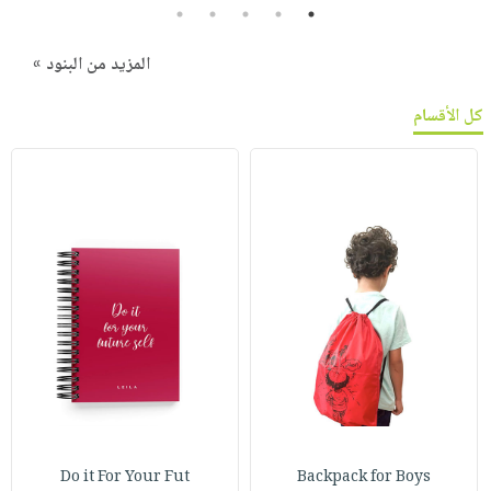
5
4
3
2
1
المزيد من البنود »
كل الأقسام
Do it For Your Fut
Backpack for Boys