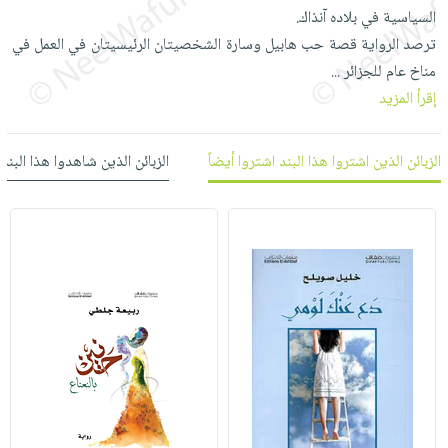
العناية
الأكثر
شحن
السياسية في بلاده آنذاك.
أدوات
بالأسنان
مبيعاً
مجاني
ترصد الرواية قصة حب هابيل وسارة الشخصيتان الرئيسيتان في العمل في
المائدة
الحمية
العودة
مناخ عام للجزائر
...
بنود
الأوعية
والتغذية
للمدارس
إقرأ المزيد
مختارة
والتخزين
اشتراكات
اكسسوارات
أدوات
كتب
كل
الزبائن الذين اشتروا هذا البند اشتروا أيضاً
الزبائن الذين شاهدوا هذا البند
بحث
المطبخ
الاشتراكات
اكسسوارات
متقدم
منزلية
صندوق
القراءة
اكسسوارات
iKitab
ملابس
نيل
بلا
مطرزات
وفرات
حدود
حقائب
عن
حسابك
حلي
الشركة
عناية
لائحة
سياسة
بالذات
الأمنيات
الشركة