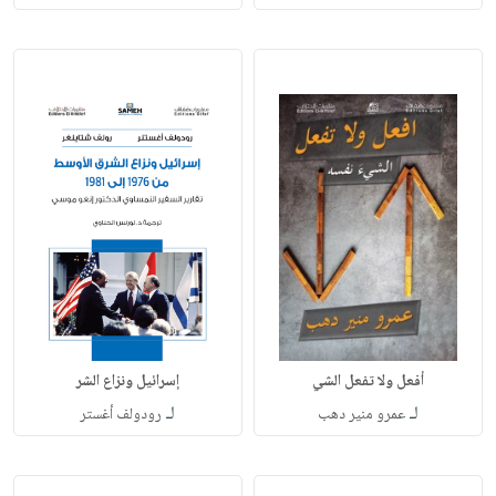
أفعل ولا تفعل الشي
إسرائيل ونزاع الشر
لـ
لـ
عمرو منير دهب
رودولف أغستر