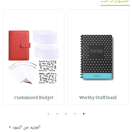
اكسسوارات كتب
Customized Budget
Worthy Stuff Insid
5
4
3
2
1
المزيد من البنود »