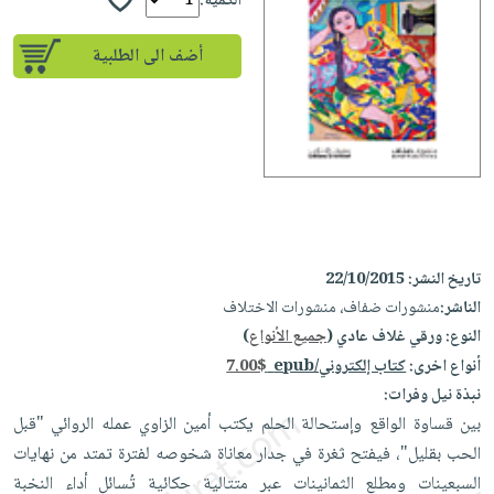
إختياراتنا
الكمية:
تعليمية
أسئلة
إختياراتنا
المواضيع
iKitab
يتكرر
أضف الى الطلبية
كتب
بلا
الأكثر
طرحها
أكاديمية
الصحة
حدود
مبيعاً
تحميل
والعناية
صندوق
أسئلة
إختياراتنا
masmu3
الشخصية
القراءة
يتكرر
وسائل
على
جديد
English
طرحها
تعليمية
Android
books
الكل
تحميل
صندوق
تحميل
iKitab
أجهزة
القراءة
المطبخ
masmu3
تاريخ النشر:
22/10/2015
على
العناية
والسفرة
على
جوائز
الناشر:
منشورات ضفاف، منشورات الاختلاف
Android
جديد
الشخصية
Apple
النوع:
ورقي غلاف عادي (
جميع الأنواع
)
تحميل
العناية
الكل
أنواع اخرى:
كتاب إلكتروني/epub
7.00$
iKitab
وتصفيف
نبذة نيل وفرات:
أواني
متجر
على
الشعر
بين قساوة الواقع وإستحالة الحلم يكتب أمين الزاوي عمله الروائي "قبل
الطهي
الهدايا
Apple
العناية
الحب بقليل"، فيفتح ثغرة في جدار معاناة شخوصه لفترة تمتد من نهايات
أدوات
بالجسم
أقسام
السبعينات ومطلع الثمانينات عبر متتالية حكائية تُسائل أداء النخبة
الخبز