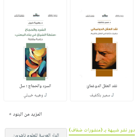
نقد العقل الدوغمائ
السرد والحجاج ؛ سل
لـ
لـ
سمير بلكفيف
وهيبه خيبلي
المزيد من البنود »
دور نشر شبيهة بـ (منشورات ضفاف)
الدار العربية للعلوم ناشرون