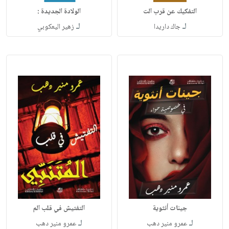
التفكيك عن قرب الت
الولادة الجديدة :
لـ
لـ
جاك داريدا
زهير اليعكوبي
جينات أنثوية
التفتيش في قلب الم
لـ
لـ
عمرو منير دهب
عمرو منير دهب