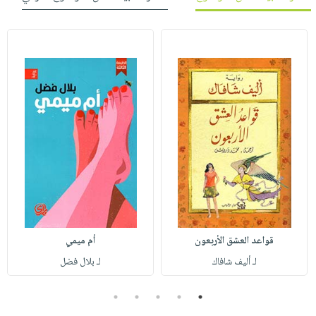
قواعد العشق الأربعون
أم ميمي
لـ أليف شافاك
لـ بلال فضل
5
4
3
2
1