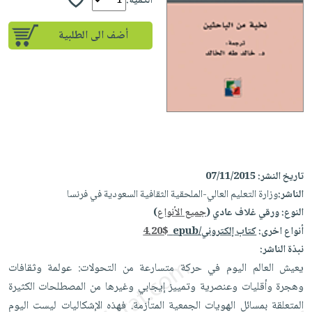
إختياراتنا
الكمية:
تعليمية
أسئلة
إختياراتنا
المواضيع
iKitab
يتكرر
أضف الى الطلبية
كتب
بلا
الأكثر
طرحها
أكاديمية
الصحة
حدود
مبيعاً
تحميل
والعناية
صندوق
أسئلة
وسائل
masmu3
الشخصية
القراءة
يتكرر
تعليمية
على
جديد
English
طرحها
صندوق
Android
books
الكل
تحميل
القراءة
تحميل
iKitab
أجهزة
جوائز
المطبخ
masmu3
تاريخ النشر:
07/11/2015
على
العناية
والسفرة
على
الناشر:
وزارة التعليم العالي-الملحقية الثقافية السعودية في فرنسا
Android
جديد
الشخصية
Apple
النوع:
ورقي غلاف عادي (
جميع الأنواع
)
تحميل
العناية
الكل
أنواع اخرى:
كتاب إلكتروني/epub
4.20$
iKitab
وتصفيف
نبذة الناشر:
أواني
متجر
على
الشعر
يعيش العالم اليوم في حركة متسارعة من التحولات: عولمة وثقافات
الطهي
الهدايا
Apple
العناية
وهجرة وأقليات وعنصرية وتمييز إيجابي وغيرها من المصطلحات الكثيرة
أدوات
بالجسم
أقسام
المتعلقة بمسائل الهويات الجمعية المتأزمة. فهذه الإشكاليات ليست اليوم
الخبز