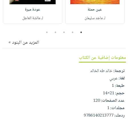
صابون
فيديوهات
عربة
عين حمئة
عودة ميرة
أطفال
أسئلة
التسوق
لـ ماجد سليمان
لـ عائشة العاجل
مناسبات
يتكرر
طرحها
نشرة
5
4
3
2
1
الإصدارات
خدمات
المزيد من البنود »
نيل
وفرات
معلومات إضافية عن الكتاب
انشر
كتابك
ترجمة:
خالد طه الخالد
لغة:
عربي
تواصل
طبعة:
1
معنا
حجم:
21×14
عدد الصفحات:
120
مجلدات:
1
ردمك:
9786140213777