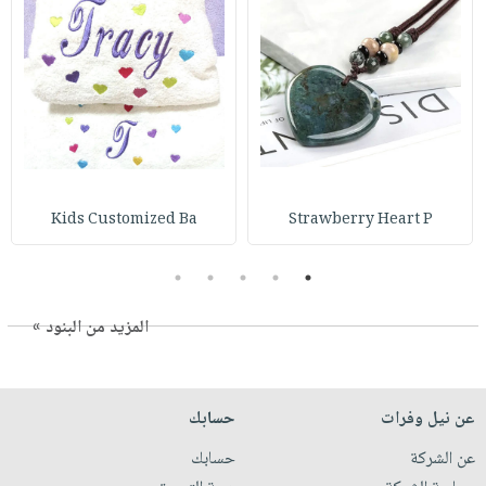
Kids Customized Ba
Strawberry Heart P
5
4
3
2
1
المزيد من البنود »
عن نيل وفرات
حسابك
عن الشركة
حسابك