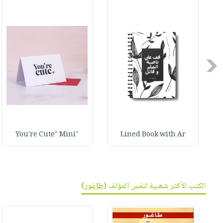
صابون
فيديوهات
عربة
أطفال
أسئلة
التسوق
مناسبات
يتكرر
طرحها
نشرة
Previous
الإصدارات
خدمات
نيل
وفرات
انشر
كتابك
"You're Cute" Mini
Lined Book with Ar
تواصل
معنا
الكتب الأكثر شعبية لنفس المؤلف (
طاغور
)