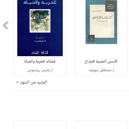
Next
الأسس النفسية للإبداع
قصائد للحرية والحياة
لـ مصطفى سويف
لـ يانيس ريتسوس
المزيد من البنود »