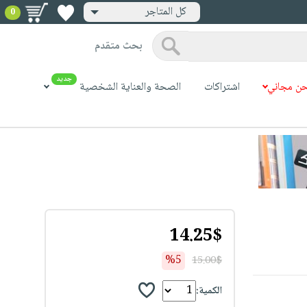
كل المتاجر
0
بحث متقدم
جديد
ن مجاني
اشتراكات
الصحة والعناية الشخصية
14.25$
%5
15.00$
الكمية: