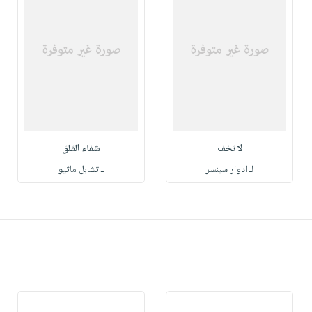
لا تخف
شفاء القلق
لـ ادوار سبنسر
لـ تشابل ماثيو