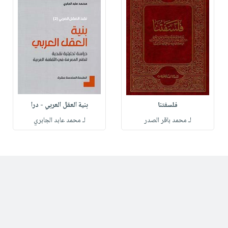
فلسفتنا
بنية العقل العربي - درا
لـ محمد باقر الصدر
لـ محمد عابد الجابري