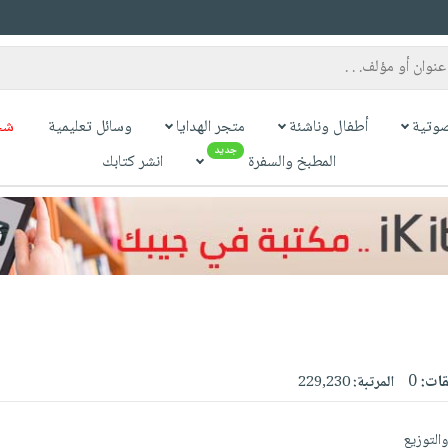
وتية
أطفال وناشئة
متجر الهدايا
وسائل تعليمية
شح
جديد
المطبخ والسفرة
انشر كتابك
قات:
0
المرتبة:
229,230
والتوزيع