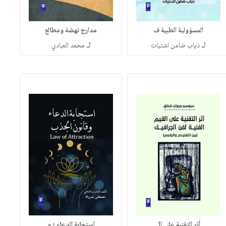
المسؤولية الطبية ف
مدارج نهضة ومطالع
لـ
لـ
ذياب ضامن اشتيات
محمد العبادي
أثر التقنية على ال
استجابة الدعاء ؛ و