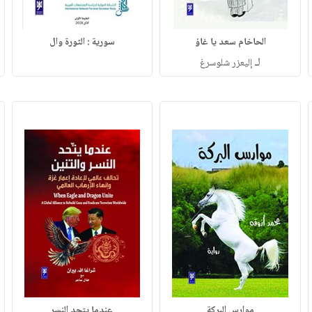
الحاخام سعد يا غاؤ
سورية : الثورة وال
لـ
إليعزر شلوسرغ
موارس البركة
عندما يتحد النسر