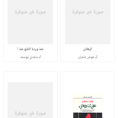
الرهائن
خذ وردة الثلج خذ ا
لـ
لـ
عوض شعبان
سعدي يوسف