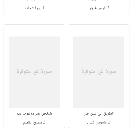
لـ
لـ
الياس قربان
رجا شحادة
الطريق إلى عين حار
شخص غير مرغوب فيه
لـ
لـ
عاموس كينان
سميح القاسم