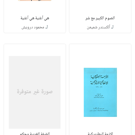
الصوم الكبير مع شر
هي أغنية هي أغنية
لـ
لـ
ألكسندر شميعن
محمود درويش
الازمة البطريركية
الضفة الغربية وحكم