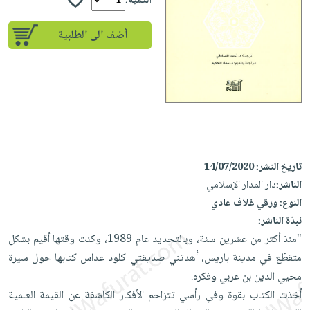
إختياراتنا
الكمية:
تعليمية
أسئلة
إختياراتنا
المواضيع
iKitab
يتكرر
أضف الى الطلبية
كتب
بلا
الأكثر
طرحها
أكاديمية
الصحة
حدود
مبيعاً
تحميل
والعناية
صندوق
أسئلة
إختياراتنا
masmu3
الشخصية
القراءة
يتكرر
وسائل
على
جديد
English
طرحها
تعليمية
Android
books
الكل
تحميل
صندوق
تحميل
iKitab
أجهزة
القراءة
المطبخ
masmu3
تاريخ النشر:
14/07/2020
على
العناية
والسفرة
على
جوائز
الناشر:
دار المدار الإسلامي
Android
جديد
الشخصية
Apple
النوع:
ورقي غلاف عادي
تحميل
العناية
نبذة الناشر:
الكل
iKitab
وتصفيف
"منذ أكثر من عشرين سنة، وبالتحديد عام 1989، وكنت وقتها أقيم بشكل
أواني
متجر
على
الشعر
متقطّع في مدينة باريس، أهدتني صديقتي كلود عداس كتابها حول سيرة
الطهي
الهدايا
Apple
محيي الدين بن عربي وفكره.
العناية
أدوات
أخذت الكتاب بقوة وفي رأسي تتزاحم الأفكار الكاشفة عن القيمة العلمية
بالجسم
أقسام
الخبز