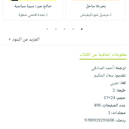
صابون
فيديوهات
بحر بلا ساحل
صالح جبر ؛ سيرة سياسية
عربة
أطفال
أسئلة
لـ ميشيل شودكيفيتش
لـ نجدة فتحي صفوة
التسوق
مناسبات
يتكرر
5
4
3
2
1
طرحها
نشرة
الإصدارات
خدمات
المزيد من البنود »
نيل
وفرات
معلومات إضافية عن الكتاب
انشر
ترجمة:
أحمد الصادقي
كتابك
تقديم:
سعاد الحكيم
تواصل
لغة:
عربي
معنا
طبعة:
2
حجم:
24×17
عدد الصفحات:
496
مجلدات:
1
ردمك:
9789959295606