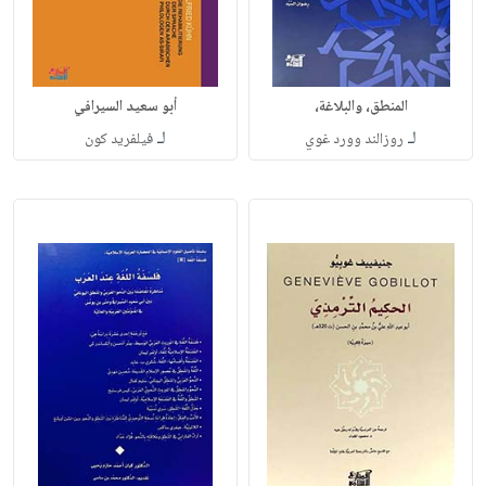
المنطق، والبلاغة،
أبو سعيد السيرافي
لـ
لـ
روزالند وورد غوي
فيلفريد كون