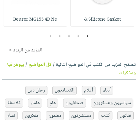
Beurer MG153 4D Ne
Silicone Gasket &
5
4
3
2
1
المزيد من البنود »
تصفح المزيد من الكتب في المواضيع التالية /
كل المواضيع
/
بيوغرافيا
ومذكرات
أدباء
أعلام
إقتصاديون
رجال دين
سياسيون وعسكريون
صحافيون
عام
علماء
فلاسفة
فنانون
كتاب
مستشرقون
معلمون
مفكرون
نساء