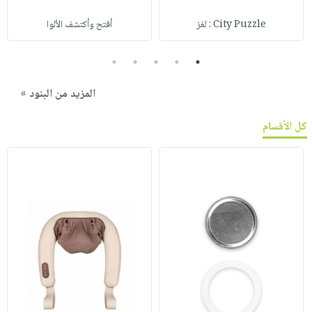
City Puzzle : لغز
أفتح وأكتشف الألوا
5
4
3
2
1
المزيد من البنود »
كل الأقسام