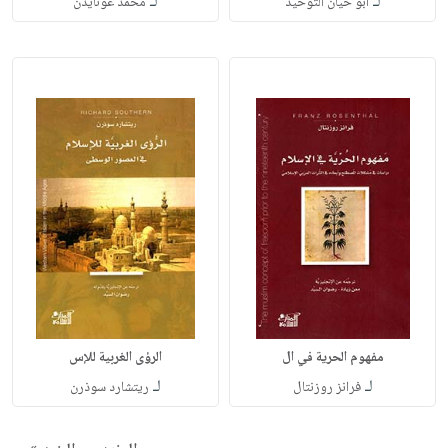
لـ
لـ
أبو حيان التوحيد
محمد غونايدن
مفهوم الحرية في ال
الرؤى الغربية للإس
لـ
لـ
فرانز روزنتال
ريتشارد سوذرن