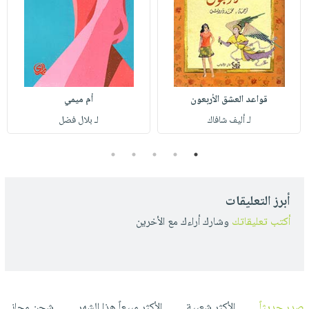
قواعد العشق الأربعون
أم ميمي
لـ أليف شافاك
لـ بلال فضل
5
4
3
2
1
أبرز التعليقات
أكتب تعليقاتك
وشارك أراءك مع الأخرين
صدر حديثاً
الأكثر شعبية
الأكثر مبيعاً هذا الشهر
شحن مجاني