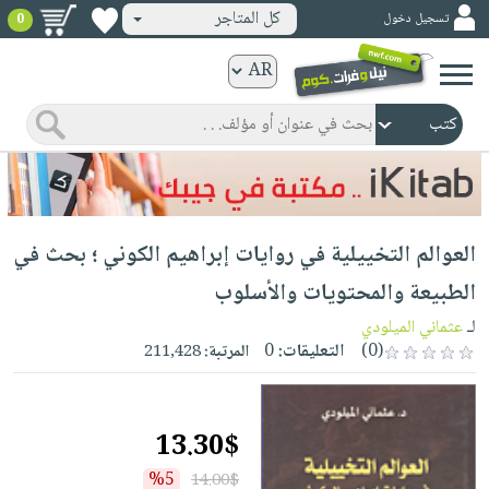
كل المتاجر
تسجيل دخول
0
كتب
ورقية
المواضيع
صدر
كتب
حديثاً
الكترونية
الأكثر
الصفحة
العوالم التخييلية في روايات إبراهيم الكوني ؛ بحث في
مبيعاً
الرئيسية
كتب
جوائز
الطبيعة والمحتويات والأسلوب
صدر
صوتية
شحن
لـ
عثماني الميلودي
حديثاً
الصفحة
مخفض
(0)
التعليقات:
0
المرتبة:
211,428
الأكثر
الرئيسية
عروض
أطفال
مبيعاً
masmu3
خاصة
وناشئة
كتب
13.30$
بلا
صفحات
مجانية
الصفحة
وسائل
حدود
مشوقة
%5
14.00$
الرئيسية