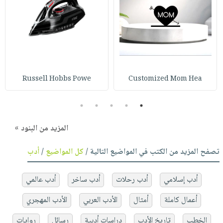
Russell Hobbs Powe
Customized Mom Hea
5
4
3
2
1
المزيد من البنود »
تصفح المزيد من الكتب في المواضيع التالية /
كل المواضيع
/
أدب
أدب إسلامي
أدب رحلات
أدب ساخر
أدب عالمي
أعمال كاملة
أمثال
الأدب العربي
الأدب المهجري
الخطب
تاريخ الأدب
دراسات أدبية
رسائل
روايات