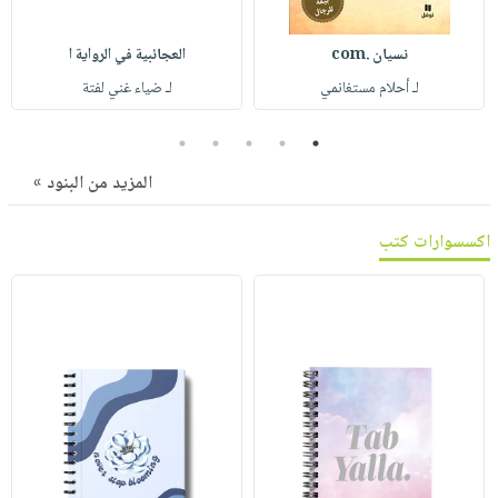
صابون
فيديوهات
عربة
أطفال
أسئلة
نسيان .com
العجائبية في الرواية ا
التسوق
مناسبات
يتكرر
لـ أحلام مستغانمي
لـ ضياء غني لفتة
طرحها
نشرة
5
4
3
2
1
الإصدارات
خدمات
نيل
المزيد من البنود »
وفرات
اكسسوارات كتب
انشر
كتابك
تواصل
معنا