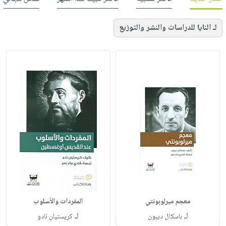
لـ النايا للدراسات والنشر والتوزيع
معجم ميرلوبونتي
المفردات والأسلوب
لـ
لـ
باسكال ديبون
كريستيان نادو