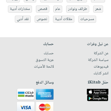
شعر
طرائف ونوادر
عام
قصص
مختارات أدبية
مسرحيات
مقالات أدبية
نصوص
نقد أدبي
عن نيل وفرات
حسابك
عن الشركة
حسابك
سياسة الشركة
عربة التسوق
فيديوهات
لائحة الأمنيات
انشر كتابك
حمّل iKitab
وسائل الدفع