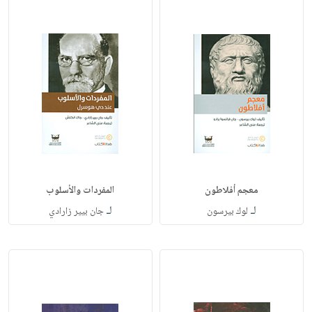
معجم أفلاطون
المفردات والأسلوب
لـ
لـ
لوك بيرسون
جان بيير زارادي