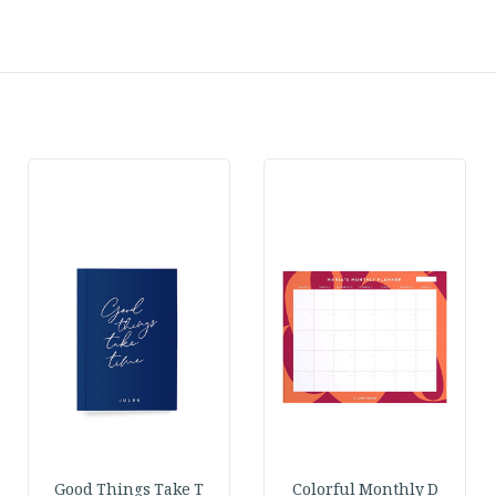
Good Things Take T
Colorful Monthly D