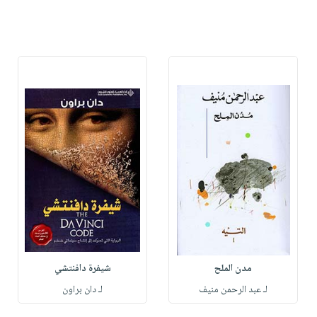
مدن الملح
شيفرة دافنتشي
لـ عبد الرحمن منيف
لـ دان براون