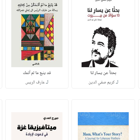
بحثاً عن يسار لنا
قد ينبع ما لم أتمك
لـ
لـ
كريم صفي الدين
عارف الريس