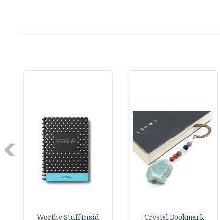
Next
Worthy Stuff Insid
Crystal Bookmark :