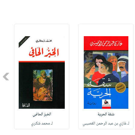
Next
شقة الحرية
الخبز الحافي
لـ غازي بن عبد الرحمن القصيبي
لـ محمد شكري
ل