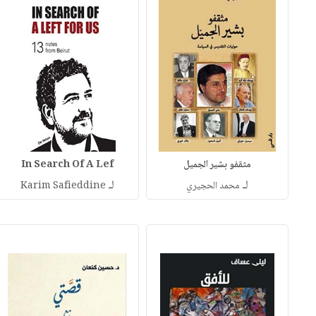
مثقفو بشير الجميل
In Search Of A Lef
لـ
لـ
محمد الحجيري
Karim Safieddine