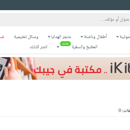
وتية
أطفال وناشئة
متجر الهدايا
وسائل تعليمية
شح
جديد
المطبخ والسفرة
انشر كتابك
قات:
0