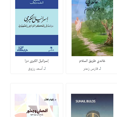
غاندي طريق السلام
إسرائيل الكبرى درا
لـ
لـ
فارس زعتر
أسعد رزوق