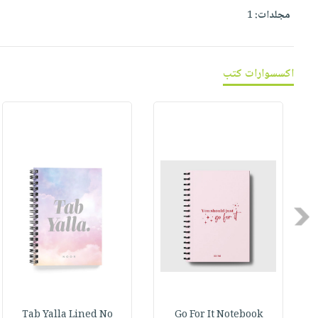
صابون
فيديوهات
مجلدات:
1
عربة
أطفال
أسئلة
التسوق
مناسبات
يتكرر
طرحها
نشرة
اكسسوارات كتب
الإصدارات
خدمات
نيل
وفرات
انشر
كتابك
تواصل
معنا
Previous
Tab Yalla Lined No
Go For It Notebook