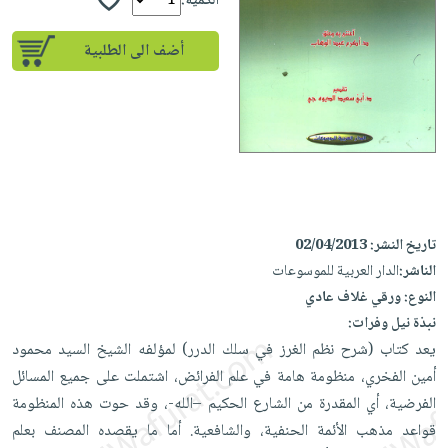
إختياراتنا
الكمية:
تعليمية
أسئلة
إختياراتنا
المواضيع
iKitab
يتكرر
أضف الى الطلبية
كتب
بلا
الأكثر
طرحها
أكاديمية
الصحة
حدود
مبيعاً
تحميل
والعناية
صندوق
أسئلة
إختياراتنا
masmu3
الشخصية
القراءة
يتكرر
وسائل
على
جديد
English
طرحها
تعليمية
Android
books
الكل
تحميل
صندوق
تحميل
iKitab
أجهزة
القراءة
المطبخ
masmu3
تاريخ النشر:
02/04/2013
على
العناية
والسفرة
على
جوائز
الناشر:
الدار العربية للموسوعات
Android
جديد
الشخصية
Apple
النوع:
ورقي غلاف عادي
تحميل
العناية
نبذة نيل وفرات:
الكل
iKitab
وتصفيف
يعد كتاب (شرح نظم الغرز في سلك الدرر) لمؤلفه الشيخ السيد محمود
أواني
متجر
على
الشعر
أمين الفخري، منظومة هامة في علم الفرائض، اشتملت على جميع المسائل
الطهي
الهدايا
Apple
العناية
الفرضية، أي المقدرة من الشارع الحكيم –الله-، وقد حوت هذه المنظومة
أدوات
بالجسم
أقسام
قواعد مذهب الأئمة الحنفية، والشافعية. أما ما يقصده المصنف بعلم
الخبز