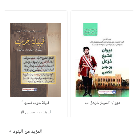
ديوان الشيخ خزعل ب
قبيلة حرب نسبها أ
لـ
بندر بن حسين الز
المزيد من البنود »