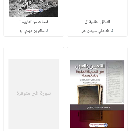
القبائل الطائية ال
لمحات من التاريخ ا
لـ
لـ
طه علي سليمان خل
سالم بن مهدي الع