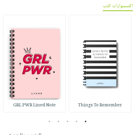
اكسسوارات كتب
GRL PWR Lined Note
Things To Remember
5
4
3
2
1