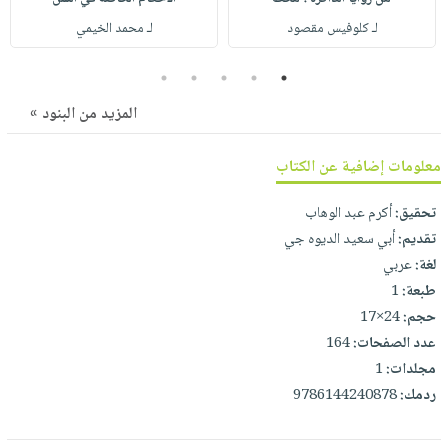
صابون
فيديوهات
عربة
لـ كلوفيس مقصود
لـ محمد الخيمي
أطفال
أسئلة
التسوق
مناسبات
يتكرر
5
4
3
2
1
طرحها
نشرة
المزيد من البنود »
الإصدارات
خدمات
نيل
معلومات إضافية عن الكتاب
وفرات
تحقيق:
أكرم عبد الوهاب
انشر
تقديم:
أبي سعيد الديوه جي
كتابك
لغة:
عربي
تواصل
طبعة:
1
معنا
حجم:
24×17
عدد الصفحات:
164
مجلدات:
1
ردمك:
9786144240878