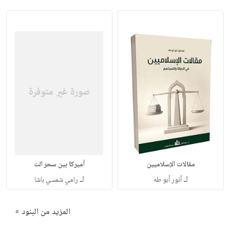
مقالات الإسلاميين
أميركا بين سحر الت
لـ
لـ
أنور أبو طه
رامي شمسي باشا
المزيد من البنود »