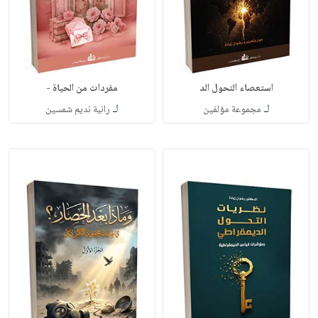
استعصاء التحول الد
مفردات من الحياة -
لـ
لـ
مجموعة مؤلفين
رانية نديم شمسين