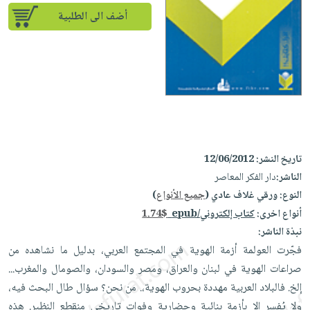
إختياراتنا
تعليمية
أسئلة
إختياراتنا
أضف الى الطلبية
المواضيع
iKitab
يتكرر
كتب
بلا
الأكثر
طرحها
أكاديمية
الصحة
حدود
مبيعاً
تحميل
والعناية
صندوق
أسئلة
وسائل
masmu3
الشخصية
القراءة
يتكرر
تعليمية
على
جديد
English
طرحها
صندوق
Android
books
الكل
تحميل
القراءة
تحميل
iKitab
تاريخ النشر:
12/06/2012
أجهزة
جوائز
المطبخ
masmu3
على
الناشر:
دار الفكر المعاصر
العناية
والسفرة
على
النوع:
ورقي غلاف عادي (
جميع الأنواع
)
Android
جديد
الشخصية
Apple
أنواع اخرى:
كتاب إلكتروني/epub
1.74$
تحميل
العناية
الكل
نبذة الناشر:
iKitab
وتصفيف
أواني
فجّرت العولمة أزمة الهوية في المجتمع العربي، بدليل ما نشاهده من
متجر
على
الشعر
الطهي
صراعات الهوية في لبنان والعراق، ومصر والسودان، والصومال والمغرب...
الهدايا
Apple
العناية
إلخ. فالبلاد العربية مهددة بحروب الهوية،. من نحن؟ سؤال طال البحث فيه،
أدوات
بالجسم
أقسام
ولا يُفسر إلا بأزمة بنائية وحضارية وفوات تاريخي منقطع النظير. هذه
الخبز