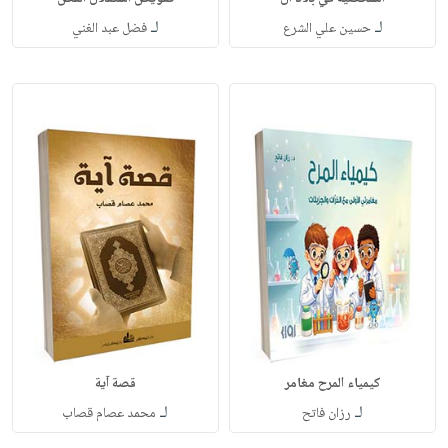
لـ
لـ
حسين علي الشرع
فضل عبد الغني
كيمياء المرح مغامر
قصة آية
لـ
لـ
رزان فاتح
محمد عصام قصاب