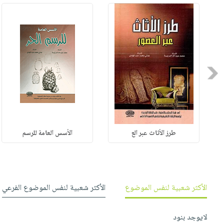
صابون
فيديوهات
عربة
أطفال
أسئلة
التسوق
مناسبات
يتكرر
طرحها
نشرة
الإصدارات
خدمات
Previous
نيل
وفرات
انشر
كتابك
طرز الأثاث عبر الع
الأسس العامة للرسم
تواصل
معنا
الأكثر شعبية لنفس الموضوع
الأكثر شعبية لنفس الموضوع الفرعي
لايوجد بنود