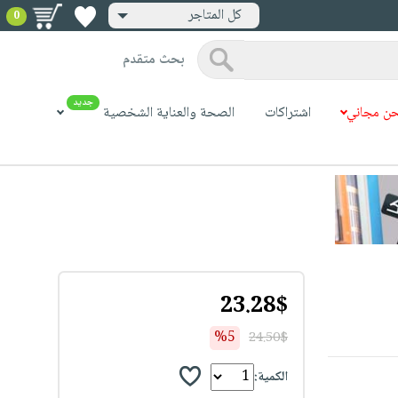
كل المتاجر
0
بحث متقدم
جديد
ن مجاني
اشتراكات
الصحة والعناية الشخصية
23.28$
%5
24.50$
الكمية: