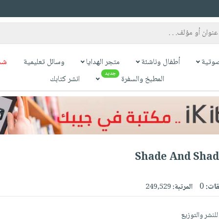
وتية
أطفال وناشئة
متجر الهدايا
وسائل تعليمية
شح
جديد
المطبخ والسفرة
انشر كتابك
قات:
0
المرتبة:
249,529
لنشر والتوزيع