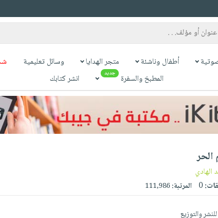
وتية
أطفال وناشئة
متجر الهدايا
وسائل تعليمية
شح
جديد
المطبخ والسفرة
انشر كتابك
 الحر
 الهادي
قات:
0
المرتبة:
111,986
لنشر والتوزيع