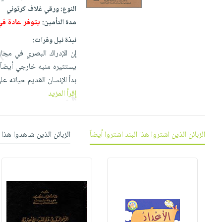
إختياراتنا
تعليمية
أسئلة
النوع:
ورقي غلاف كرتوني
إختياراتنا
المواضيع
iKitab
يتكرر
يتوفر عادة ف
مدة التأمين:
كتب
بلا
الأكثر
طرحها
أكاديمية
الصحة
نبذة نيل وفرات:
حدود
مبيعاً
تحميل
والعناية
إن الإدراك البصري في مجا
صندوق
أسئلة
إختياراتنا
masmu3
الشخصية
يستثيره منبه خارجي أيضاً 
القراءة
يتكرر
وسائل
على
جديد
بدأ الإنسان القديم حياته ع
English
طرحها
تعليمية
Android
إقرأ المزيد
books
الكل
تحميل
صندوق
تحميل
iKitab
أجهزة
القراءة
المطبخ
masmu3
على
العناية
والسفرة
على
جوائز
الزبائن الذين اشتروا هذا البند اشتروا أيضاً
الزبائن الذين شاهدوا هذا 
Android
جديد
الشخصية
Apple
تحميل
العناية
الكل
iKitab
وتصفيف
أواني
متجر
على
الشعر
الطهي
الهدايا
Apple
العناية
أدوات
بالجسم
أقسام
الخبز