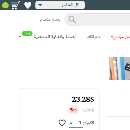
كل المتاجر
0
بحث متقدم
جديد
ن مجاني
اشتراكات
الصحة والعناية الشخصية
23.28$
%5
24.50$
الكمية: