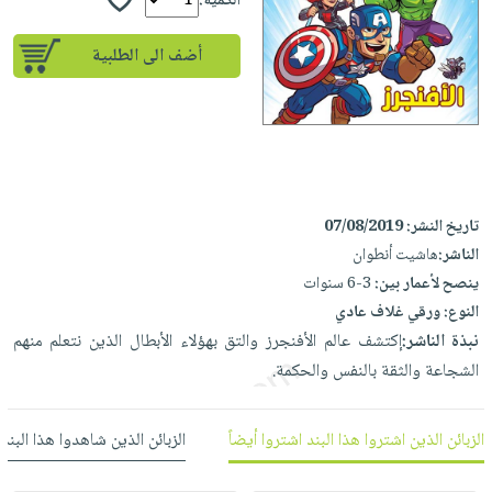
إختياراتنا
الكمية:
تعليمية
أسئلة
إختياراتنا
المواضيع
iKitab
يتكرر
أضف الى الطلبية
كتب
بلا
الأكثر
طرحها
أكاديمية
الصحة
حدود
مبيعاً
تحميل
والعناية
صندوق
أسئلة
إختياراتنا
masmu3
الشخصية
القراءة
يتكرر
وسائل
على
جديد
English
طرحها
تعليمية
Android
books
الكل
تحميل
صندوق
تاريخ النشر:
07/08/2019
تحميل
iKitab
أجهزة
الناشر:
هاشيت أنطوان
القراءة
المطبخ
masmu3
على
العناية
ينصح لأعمار بين:
3-6 سنوات
والسفرة
على
جوائز
Android
جديد
الشخصية
النوع:
ورقي غلاف عادي
Apple
نبذة الناشر:
إكتشف عالم الأفنجرز والتق بهؤلاء الأبطال الذين نتعلم منهم
تحميل
العناية
الكل
الشجاعة والثقة بالنفس والحكمة.
iKitab
وتصفيف
أواني
متجر
على
الشعر
الطهي
الهدايا
Apple
العناية
الزبائن الذين اشتروا هذا البند اشتروا أيضاً
الزبائن الذين شاهدوا هذا البند
أدوات
بالجسم
أقسام
الخبز