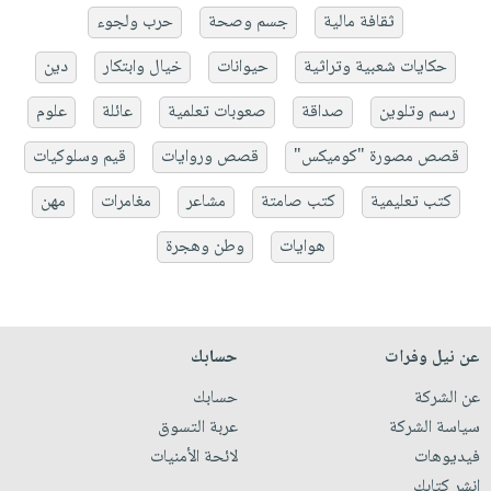
ثقافة مالية
جسم وصحة
حرب ولجوء
حكايات شعبية وتراثية
حيوانات
خيال وابتكار
دين
رسم وتلوين
صداقة
صعوبات تعلمية
عائلة
علوم
قصص مصورة "كوميكس"
قصص وروايات
قيم وسلوكيات
كتب تعليمية
كتب صامتة
مشاعر
مغامرات
مهن
هوايات
وطن وهجرة
عن نيل وفرات
حسابك
عن الشركة
حسابك
سياسة الشركة
عربة التسوق
فيديوهات
لائحة الأمنيات
انشر كتابك