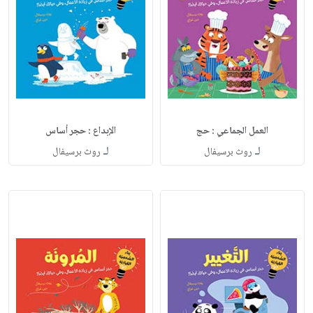
العمل الجماعي : حج
الإبداع : حجر أساس
لـ
لـ
روث برسيفال
روث برسيفال