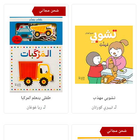
شحن مجاني
تشوبي مهذب
طفلي يتعلم المركبا
لـ
لـ
تييري كورتان
ريا غوغان
شحن مجاني