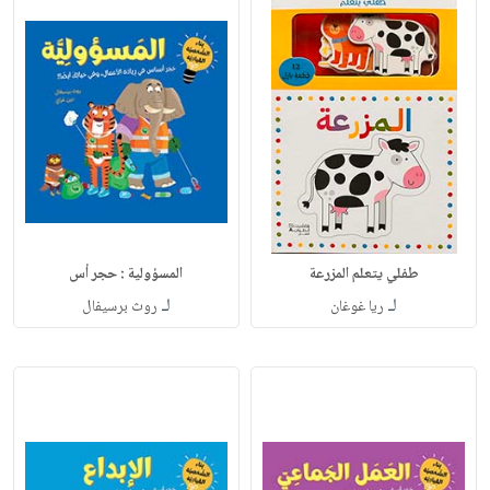
طفلي يتعلم المزرعة
المسؤولية : حجر أس
لـ
لـ
ريا غوغان
روث برسيفال