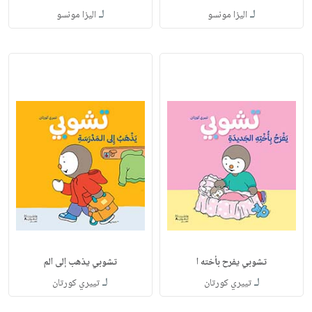
لـ
لـ
اليزا مونسو
اليزا مونسو
تشوبي يفرح بأخته ا
تشوبي يذهب إلى الم
لـ
لـ
تييري كورتان
تييري كورتان