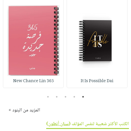
365 New Chance Lin
It Is Possible Dai
5
4
3
2
1
المزيد من البنود »
الكتب الأكثر شعبية لنفس المؤلف (
سنان أنطون
)