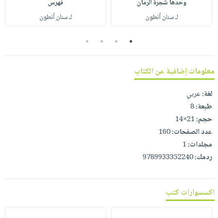
وحدها شجرة الرمان
فهرس
صابون
فيديوهات
عربة
لـ سنان أنطون
لـ سنان أنطون
أطفال
أسئلة
التسوق
مناسبات
يتكرر
4
3
2
1
طرحها
نشرة
الإصدارات
خدمات
معلومات إضافية عن الكتاب
نيل
وفرات
لغة:
عربي
انشر
طبعة:
8
كتابك
حجم:
21×14
عدد الصفحات:
160
تواصل
مجلدات:
1
معنا
ردمك:
9789933352240
اكسسوارات كتب