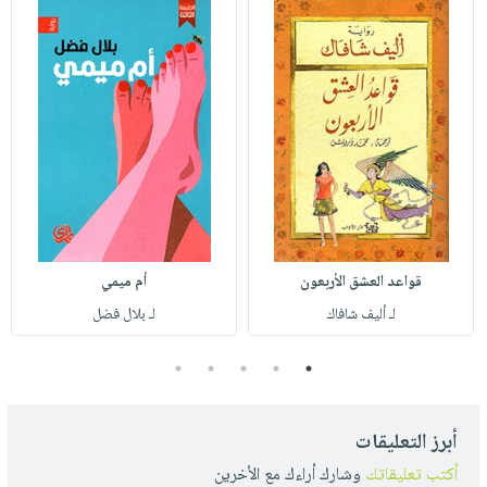
قواعد العشق الأربعون
أم ميمي
لـ أليف شافاك
لـ بلال فضل
5
4
3
2
1
أبرز التعليقات
أكتب تعليقاتك
وشارك أراءك مع الأخرين