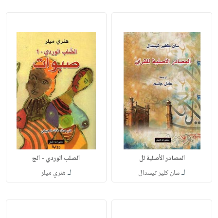
المصادر الأصلية لل
الصلب الوردي - الج
لـ
لـ
سان كلير تيسدال
هنري ميلر