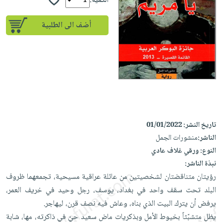
إختياراتنا
الكمية:
تعليمية
أسئلة
إختياراتنا
المواضيع
iKitab
يتكرر
أضف الى الطلبية
كتب
بلا
الأكثر
طرحها
أكاديمية
الصحة
حدود
مبيعاً
تحميل
والعناية
صندوق
أسئلة
إختياراتنا
masmu3
الشخصية
القراءة
يتكرر
وسائل
على
جديد
English
طرحها
تعليمية
Android
books
الكل
تحميل
صندوق
تحميل
iKitab
أجهزة
القراءة
المطبخ
masmu3
تاريخ النشر:
01/01/2022
على
العناية
والسفرة
على
جوائز
الناشر:
منشورات الجمل
Android
جديد
الشخصية
Apple
النوع:
ورقي غلاف عادي
تحميل
العناية
الكل
نبذة الناشر:
iKitab
وتصفيف
رؤيتان متناقضتان لشخصيتين من عائلة عراقية مسيحية، تجمعهما ظروف
أواني
متجر
على
الشعر
البلد تحت سقف واحد في بغداد، يوسف، رجل وحيد في خريف العمر،
الطهي
الهدايا
Apple
العناية
يرفض أن يترك البيت الذي بناه، وعاش فيه نصف قرن، ليهاجر.
أدوات
بالجسم
أقسام
يظل متشبّثاً بخيوط الأمل وبذكريات ماض سعيد حيّ في ذاكرته، مها، شابة
الخبز