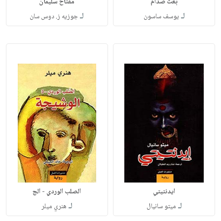
بعث صدام
مفتاح سليمان
لـ
لـ
يوسف ساسون
جوزيه ز. دوس سان
ايدنتيتي
الصلب الوردي - الج
لـ
لـ
ميتو سانيال
هنري ميلر