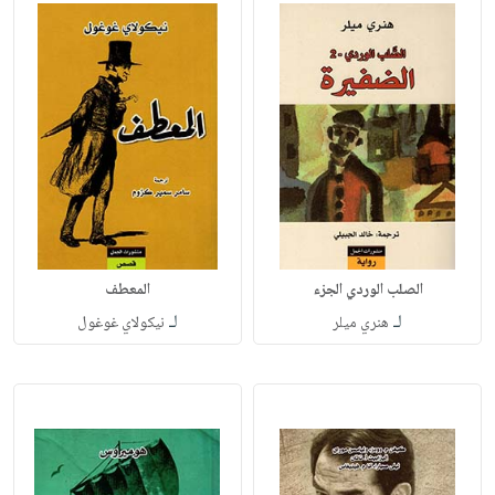
الصلب الوردي الجزء
المعطف
لـ
لـ
هنري ميلر
نيكولاي غوغول