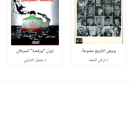
ويبقى التاريخ مفتوحاً،
إيران "ورقصة" السرطان
لـ تركي الحمد
لـ جميل الذيابي