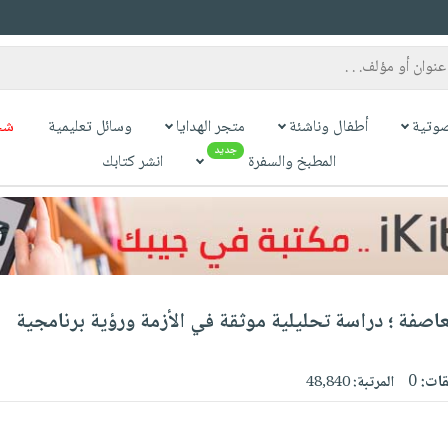
وتية
أطفال وناشئة
متجر الهدايا
وسائل تعليمية
شح
جديد
المطبخ والسفرة
انشر كتابك
عاصفة ؛ دراسة تحليلية موثقة في الأزمة ورؤية برنامجية
قات:
0
المرتبة:
48,840