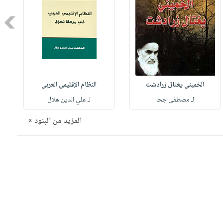
Next
الخميني يغتال زرادشت
النظام الإقليمي العربي
لـ مصطفى جحا
لـ علي الدين هلال
المزيد من البنود »