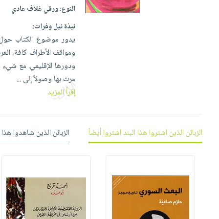
إختياراتنا
تعليمية
أسئلة
النوع:
ورقي غلاف عادي
إختياراتنا
المواضيع
iKitab
يتكرر
كتب
نبذة نيل وفرات:
بلا
الأكثر
طرحها
أكاديمية
الصحة
يدور موضوع الكتاب حول ال
حدود
مبيعاً
تحميل
والعناية
ومواقف الأطراف كافة، الع
صندوق
أسئلة
إختياراتنا
masmu3
الشخصية
ودورها الإقليمي. مع شيء م
القراءة
يتكرر
وسائل
على
جديد
مرت بها وصولاً إلى
...
English
طرحها
تعليمية
Android
إقرأ المزيد
books
الكل
تحميل
صندوق
تحميل
iKitab
أجهزة
القراءة
المطبخ
masmu3
على
العناية
والسفرة
على
جوائز
الزبائن الذين اشتروا هذا البند اشتروا أيضاً
الزبائن الذين شاهدوا هذا 
Android
جديد
الشخصية
Apple
تحميل
العناية
الكل
iKitab
وتصفيف
أواني
متجر
على
الشعر
الطهي
الهدايا
Apple
العناية
أدوات
بالجسم
أقسام
الخبز