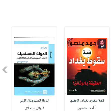
Next
قصة سقوط بغداد ؛ الحقيق
الدولة المستحيلة ؛ الإس
لـ أحمد منصور
لـ وائل ب. حلاق
ل