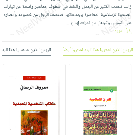
العناية
الأكثر
شحن
زالت تحدث الكثير من الجدل واللغط في صفوف جماهير واسعة من تيارات
أدوات
بالأسنان
مبيعاً
مجاني
الصحوة الإسلامية المعاصرة وجماعاتها، فتنصف الرجل من خصومه وأنصاره
المائدة
الحمية
العودة
على السواء، وتجعل من ثمرات إبداع
...
بنود
الأوعية
والتغذية
للمدارس
إقرأ المزيد
مختارة
والتخزين
اشتراكات
اكسسوارات
أدوات
كتب
كل
بحث
الزبائن الذين اشتروا هذا البند اشتروا أيضاً
الزبائن الذين شاهدوا هذا البند
المطبخ
الاشتراكات
اكسسوارات
متقدم
منزلية
صندوق
القراءة
اكسسوارات
iKitab
ملابس
نيل
بلا
مطرزات
وفرات
حدود
حقائب
عن
حسابك
حلي
الشركة
عناية
لائحة
سياسة
بالذات
الأمنيات
الشركة