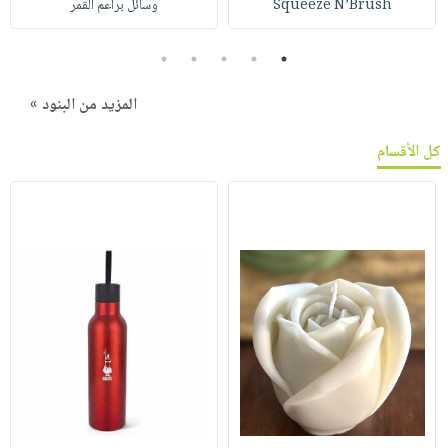
Squeeze N’Brush
وسائل براعم القمر
5
4
3
2
1
المزيد من البنود »
كل الأقسام