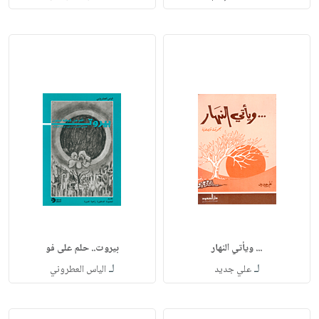
... ويأتي النهار
بيروت.. حلم على فو
لـ
لـ
علي جديد
الياس العطروني