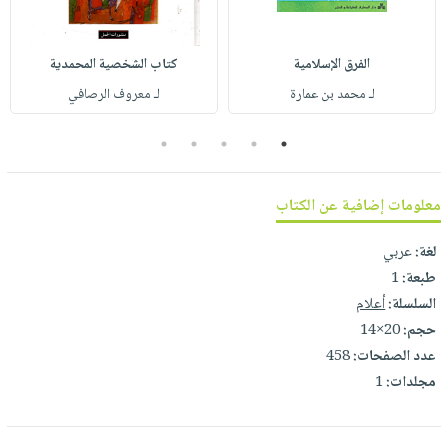
صابون
فيديوهات
عربة
أطفال
أسئلة
التسوق
الفرق الإسلامية
كتاب الشخصية المحمدية
مناسبات
يتكرر
لـ محمد بن عمارة
لـ معروف الرصافي
طرحها
نشرة
الإصدارات
خدمات
5
4
3
2
1
نيل
وفرات
معلومات إضافية عن الكتاب
انشر
كتابك
لغة:
عربي
تواصل
طبعة:
1
معنا
السلسلة:
أعلام
حجم:
20×14
عدد الصفحات:
458
مجلدات:
1