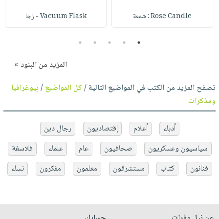
Rose Candle : شمعة
Vacuum Flask - زجا
5
4
3
2
1
المزيد من البنود »
تصفح المزيد من الكتب في المواضيع التالية /
كل المواضيع
/
بيوغرافيا
ومذكرات
أدباء
أعلام
إقتصاديون
رجال دين
سياسيون وعسكريون
صحافيون
عام
علماء
فلاسفة
فنانون
كتاب
مستشرقون
معلمون
مفكرون
نساء
عن نيل وفرات
حسابك