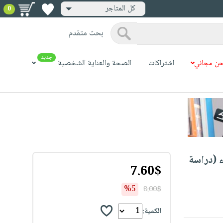
كل المتاجر
0
بحث متقدم
جديد
ن مجاني
اشتراكات
الصحة والعناية الشخصية
ء (دراسة
7.60$
%5
8.00$
الكمية: