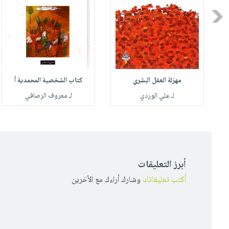
Previous
مهزلة العقل البشري
كتاب الشخصية المحمدية أ
له
لـ علي الوردي
لـ معروف الرصافي
أبرز التعليقات
أكتب تعليقاتك
وشارك أراءك مع الأخرين