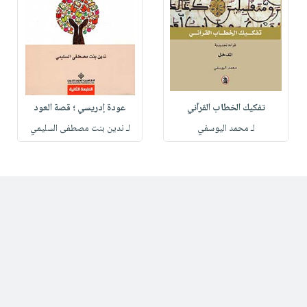
تفكيك الخطاب القرآني
عودة إدريسي ؛ قصة العود
لـ محمد اليوسفي
لـ ندين بنت مصطفى السليمي