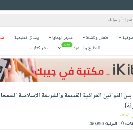
وتية
أطفال وناشئة
متجر الهدايا
وسائل تعليمية
شح
جديد
المطبخ والسفرة
انشر كتابك
بين القوانين العراقية القديمة والشريعة الإسلامية السمحا
نة)
 الجاف
قات:
0
المرتبة:
260,896