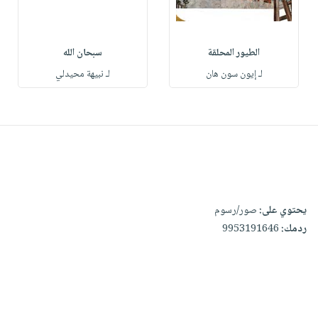
الطيور المحلقة
سبحان الله
لـ إيون سون هان
لـ نبيهة محيدلي
يحتوي على:
صور/رسوم
ردمك:
9953191646