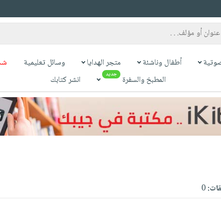
وتية
أطفال وناشئة
متجر الهدايا
وسائل تعليمية
شح
جديد
المطبخ والسفرة
انشر كتابك
قات:
0