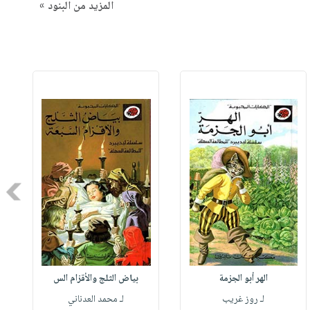
المزيد من البنود »
Next
الهر أبو الجزمة
بياض الثلج والأقزام الس
لـ روز غريب
لـ محمد العدناني