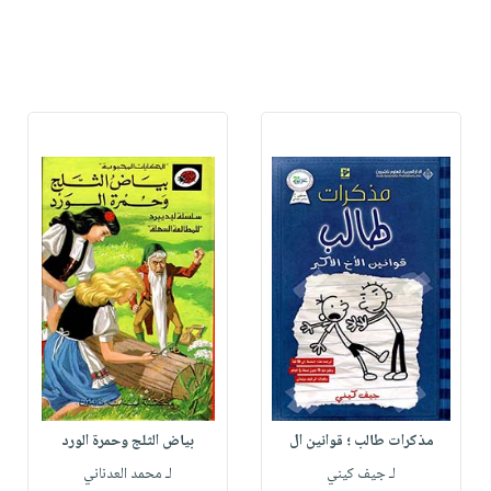
مذكرات طالب ؛ قوانين ال
بياض الثلج وحمرة الورد
لـ جيف كيني
لـ محمد العدناني