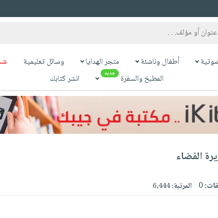
وتية
أطفال وناشئة
متجر الهدايا
وسائل تعليمية
شح
جديد
المطبخ والسفرة
انشر كتابك
يرة الفضاء
قات:
0
المرتبة:
6,444