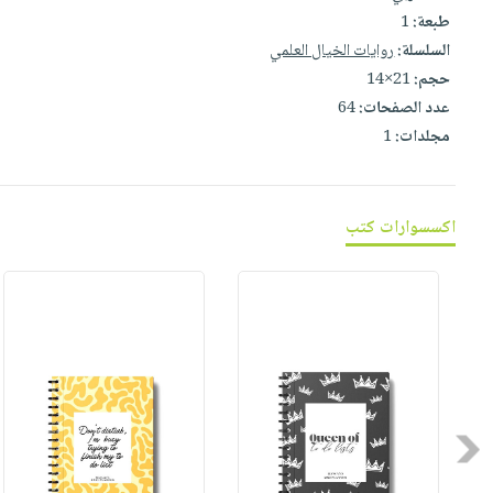
صابون
فيديوهات
طبعة:
1
عربة
أطفال
السلسلة:
روايات الخيال العلمي
أسئلة
التسوق
مناسبات
حجم:
21×14
يتكرر
عدد الصفحات:
64
طرحها
نشرة
مجلدات:
1
الإصدارات
خدمات
نيل
وفرات
اكسسوارات كتب
انشر
كتابك
تواصل
معنا
Previous