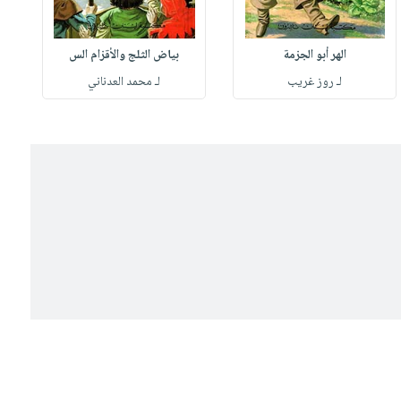
الهر أبو الجزمة
بياض الثلج والأقزام الس
لـ روز غريب
لـ محمد العدناني