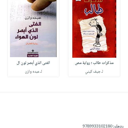
مذكرات طالب ؛ رواية مص
الفتى الذي أبصر لون ال
لـ جيف كيني
لـ عبده وازن
ردمك:
9789933102180