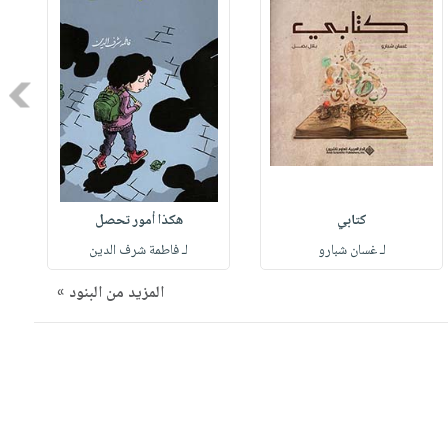
Next
كتابي
هكذا أمور تحصل
لـ غسان شبارو
لـ فاطمة شرف الدين
المزيد من البنود »