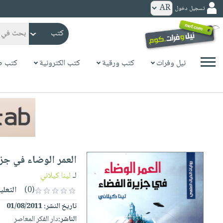
تسجيل دخول
كتب
ورقية
المواضيع
نيل وفرات
كتب ورقية
كتب الكترونية
كتب ص
صدر
كتب
حديثاً
الكترونية
الأكثر
الصفحة
مبيعاً
الرئيسية
كتب
جوائز
صدر
صوتية
شحن
حديثاً
الصفحة
العمر الوضاء في جز
مخفض
الأكثر
الرئيسية
عروض
أطفال
لـ
لينا كيلاني
مبيعاً
masmu3
خاصة
وناشئة
(0)
التعلي
كتب
بلا
صفحات
تاريخ النشر:
01/08/2011
مجانية
الصفحة
وسائل
حدود
مشوقة
الناشر:
دار الفكر المعاصر
الرئيسية