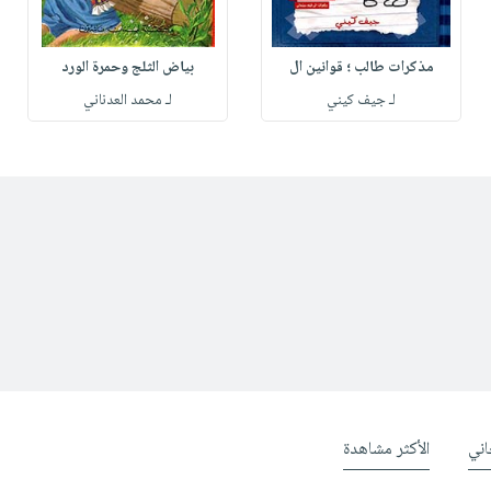
مذكرات طالب ؛ قوانين ال
بياض الثلج وحمرة الورد
لـ جيف كيني
لـ محمد العدناني
ني
الأكثر مشاهدة