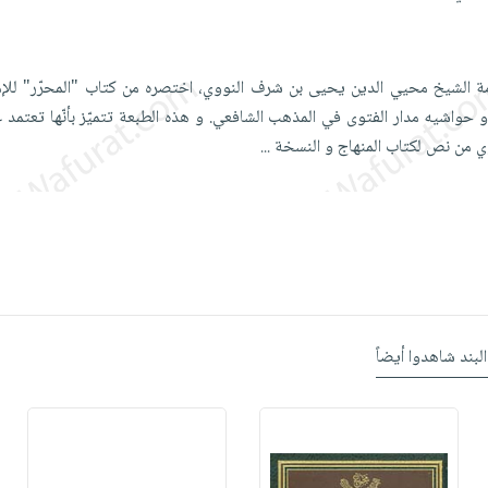
امة الشيخ محيي الدين يحيى بن شرف النووي، اختصره من كتاب "المحرّر" للإما
حواشيه مدار الفتوى في المذهب الشافعي. و هذه الطبعة تتميّز بأنّها تعتمد ع
وي من نص لكتاب المنهاج و النسخة
...
البند شاهدوا أيضاً