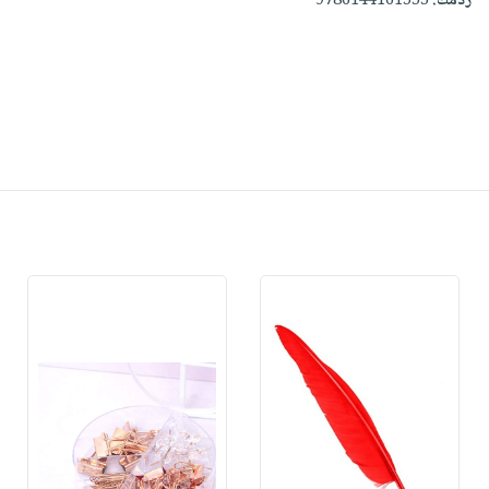
ردمك:
9786144161555