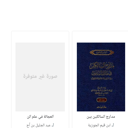
مدارج السالكين بين
العجالة في علم الن
لـ
لـ
ابن قيم الجوزية
عبد الجليل بن أح