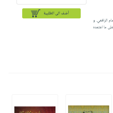
أضف الى الطلبية
م الرافعي. و
لى ما اعتمده