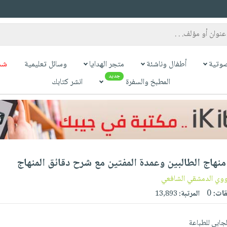
وتية
أطفال وناشئة
متجر الهدايا
وسائل تعليمية
شح
جديد
المطبخ والسفرة
انشر كتابك
: منهاج الطالبين وعمدة المفتين مع شرح دقائق المنهاج
نووي الدمشقي الشافعي
قات:
0
المرتبة:
13,893
لجابي للطباعة