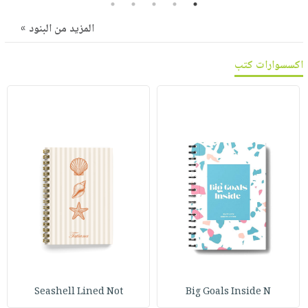
5
4
3
2
1
صابون
فيديوهات
عربة
أطفال
المزيد من البنود »
أسئلة
التسوق
مناسبات
يتكرر
اكسسوارات كتب
طرحها
نشرة
الإصدارات
خدمات
نيل
وفرات
انشر
كتابك
تواصل
معنا
Seashell Lined Not
Big Goals Inside N