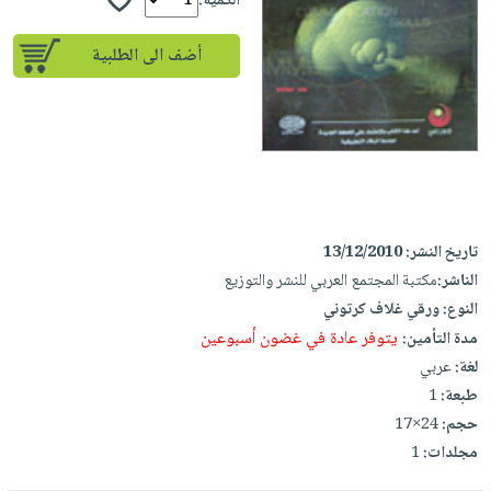
iKitab
الكمية:
تعليمية
أسئلة
Ai
بلا
المواضيع
يتكرر
إختيارات
أضف الى الطلبية
حدود
الأكثر
طرحها
كتب
الصحة
أسئلة
مبيعاً
تحميل
أكاديمية
والعناية
يتكرر
وسائل
masmu3
الشخصية
صندوق
طرحها
تعليمية
على
جديد
القراءة
تحميل
صندوق
Android
English
iKitab
الكل
القراءة
تحميل
books
على
تاريخ النشر:
13/12/2010
أجهزة
جوائز
المطبخ
masmu3
Android
الناشر:
مكتبة المجتمع العربي للنشر والتوزيع
العناية
والسفرة
على
النوع:
ورقي غلاف كرتوني
تحميل
جديد
الشخصية
Apple
يتوفر عادة في غضون أسبوعين
مدة التأمين:
iKitab
العناية
الكل
لغة:
عربي
على
وتصفيف
أواني
طبعة:
1
متجر
Apple
الشعر
الطهي
حجم:
24×17
الهدايا
العناية
مجلدات:
1
أدوات
بالجسم
أقسام
الخبز