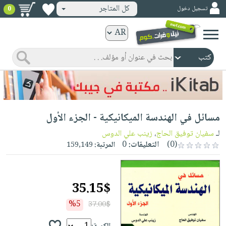
كل المتاجر
تسجيل دخول
0
كتب
ورقية
المواضيع
صدر
كتب
حديثاً
الكترونية
الأكثر
الصفحة
مسائل في الهندسة الميكانيكية - الجزء الأول
مبيعاً
الرئيسية
كتب
جوائز
لـ
سفيان توفيق الحاج
،
زينب علي الدوس
صدر
صوتية
(0)
التعليقات:
0
المرتبة:
159,149
شحن
حديثاً
الصفحة
مخفض
الأكثر
الرئيسية
عروض
أطفال
مبيعاً
35.15$
masmu3
خاصة
وناشئة
كتب
بلا
%5
37.00$
صفحات
مجانية
الصفحة
وسائل
حدود
مشوقة
الرئيسية