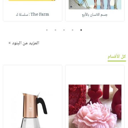
جسم الانسان بالأبع
The Farm : سلسلة ك
5
4
3
2
1
المزيد من البنود »
كل الأقسام