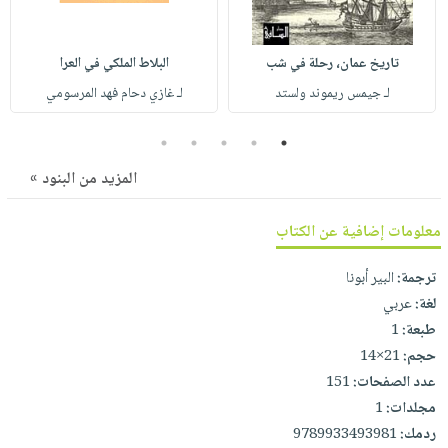
صابون
فيديوهات
عربة
أطفال
أسئلة
التسوق
تاريخ عمان، رحلة في شب
البلاط الملكي في العرا
مناسبات
يتكرر
لـ جيمس ريموند ولستد
لـ غازي دحام فهد المرسومي
طرحها
نشرة
الإصدارات
خدمات
5
4
3
2
1
نيل
المزيد من البنود »
وفرات
انشر
معلومات إضافية عن الكتاب
كتابك
تواصل
ترجمة:
البير أبونا
معنا
لغة:
عربي
طبعة:
1
حجم:
21×14
عدد الصفحات:
151
مجلدات:
1
ردمك:
9789933493981