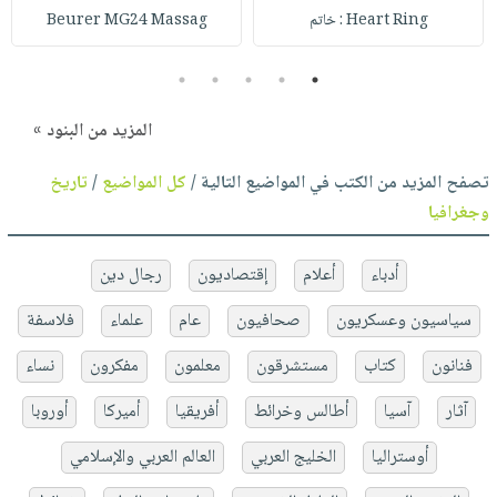
Heart Ring : خاتم
Beurer MG24 Massag
5
4
3
2
1
المزيد من البنود »
تصفح المزيد من الكتب في المواضيع التالية /
كل المواضيع
/
تاريخ
وجغرافيا
أدباء
أعلام
إقتصاديون
رجال دين
سياسيون وعسكريون
صحافيون
عام
علماء
فلاسفة
فنانون
كتاب
مستشرقون
معلمون
مفكرون
نساء
آثار
آسيا
أطالس وخرائط
أفريقيا
أميركا
أوروبا
أوستراليا
الخليج العربي
العالم العربي والإسلامي