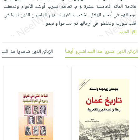
العناية
الأكثر
شحن
فاتحة المائة الخامسة عشرة ق.م. تعاظم تسرب أولئك الأقوام وتدفقت
أدوات
بالأسنان
مبيعاً
مجاني
موجاتهم في أنحاء الهلال الخصيب الغربية منهم الآراميون الذين نزلوا في
المائدة
الحمية
العودة
قلب سورية وتغلغلوا في أرجائها ثم انساحوا وخيموا
...
بنود
الأوعية
والتغذية
للمدارس
إقرأ المزيد
مختارة
والتخزين
اشتراكات
اكسسوارات
أدوات
كتب
كل
بحث
الزبائن الذين اشتروا هذا البند اشتروا أيضاً
الزبائن الذين شاهدوا هذا البند
المطبخ
الاشتراكات
اكسسوارات
متقدم
منزلية
صندوق
القراءة
اكسسوارات
iKitab
ملابس
نيل
بلا
مطرزات
وفرات
حدود
حقائب
عن
حسابك
حلي
الشركة
عناية
لائحة
سياسة
بالذات
الأمنيات
الشركة