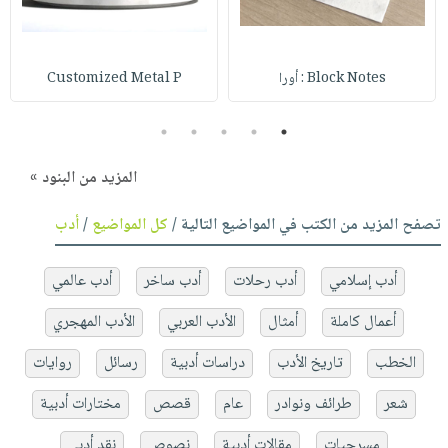
Block Notes : أورا
Customized Metal P
5
4
3
2
1
المزيد من البنود »
تصفح المزيد من الكتب في المواضيع التالية /
كل المواضيع
/
أدب
أدب إسلامي
أدب رحلات
أدب ساخر
أدب عالمي
أعمال كاملة
أمثال
الأدب العربي
الأدب المهجري
الخطب
تاريخ الأدب
دراسات أدبية
رسائل
روايات
شعر
طرائف ونوادر
عام
قصص
مختارات أدبية
مسرحيات
مقالات أدبية
نصوص
نقد أدبي