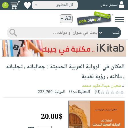
كل المتاجر
تسجيل دخول
0
كتب
ورقية
المواضيع
صدر
كتب
حديثاً
الكترونية
الأكثر
الصفحة
المكان في الرواية العربية الحديثة : جمالياته ، تجلياته
مبيعاً
الرئيسية
كتب
جوائز
، دلالته ، رؤية نقدية
صدر
صوتية
شحن
لـ
شعبان عبدالحكيم محمد
حديثاً
الصفحة
مخفض
(0)
التعليقات:
0
المرتبة:
233,769
الأكثر
الرئيسية
عروض
أطفال
مبيعاً
masmu3
خاصة
وناشئة
كتب
20.00$
بلا
صفحات
مجانية
الصفحة
وسائل
حدود
مشوقة
الرئيسية