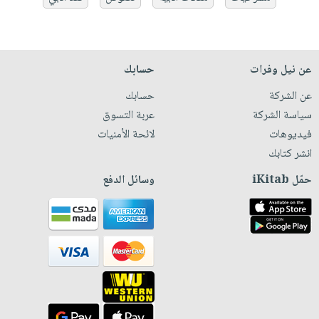
عن نيل وفرات
حسابك
عن الشركة
حسابك
سياسة الشركة
عربة التسوق
فيديوهات
لائحة الأمنيات
انشر كتابك
حمّل iKitab
وسائل الدفع