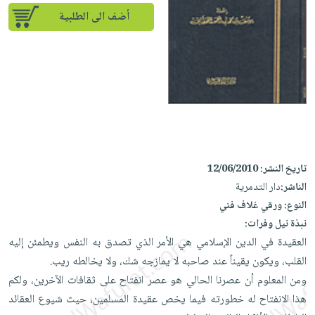
إختياراتنا
تعليمية
أسئلة
إختياراتنا
أضف الى الطلبية
المواضيع
iKitab
يتكرر
كتب
بلا
الأكثر
طرحها
أكاديمية
الصحة
حدود
مبيعاً
تحميل
والعناية
صندوق
أسئلة
وسائل
masmu3
الشخصية
القراءة
يتكرر
تعليمية
على
جديد
English
طرحها
صندوق
Android
books
الكل
تحميل
القراءة
تحميل
iKitab
أجهزة
جوائز
المطبخ
masmu3
تاريخ النشر:
12/06/2010
على
العناية
والسفرة
على
الناشر:
دار التدمرية
Android
جديد
الشخصية
Apple
النوع:
ورقي غلاف فني
تحميل
العناية
نبذة نيل وفرات:
الكل
iKitab
وتصفيف
العقيدة في الدين الإسلامي هي الأمر الذي تصدق به النفس ويطمئن إليه
أواني
متجر
على
الشعر
القلب، ويكون يقيناً عند صاحبه لا يمازجه شك، ولا يخالطه ريب.
الطهي
الهدايا
Apple
ومن المعلوم أن عصرنا الحالي هو عصر انفتاح على ثقافات الآخرين، ولكم
العناية
أدوات
هذا الانفتاح له خطورته فيما يخص عقيدة المسلمين، حيث شيوع العقائد
بالجسم
أقسام
الخبز