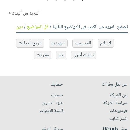
المزيد من البنود »
تصفح المزيد من الكتب في المواضيع التالية /
كل المواضيع
/
دين
الإسلام
المسيحية
اليهودية
تاريخ الديانات
ديانات أخرى
عام
مقارنات
عن نيل وفرات
حسابك
عن الشركة
حسابك
سياسة الشركة
عربة التسوق
فيديوهات
لائحة الأمنيات
انشر كتابك
حمّل iKitab
وسائل الدفع