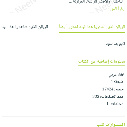
الباطلة، والأفكار الزائفة، المزلزلة
...
العناية
الأكثر
شحن
أدوات
إقرأ المزيد
بالأسنان
مبيعاً
مجاني
المائدة
الحمية
العودة
بنود
الأوعية
الزبائن الذين اشتروا هذا البند اشتروا أيضاً
الزبائن الذين شاهدوا هذا البند
والتغذية
للمدارس
مختارة
والتخزين
اشتراكات
اكسسوارات
أدوات
لايوجد بنود
كتب
كل
بحث
المطبخ
الاشتراكات
اكسسوارات
متقدم
منزلية
صندوق
معلومات إضافية عن الكتاب
القراءة
اكسسوارات
لغة:
عربي
iKitab
ملابس
نيل
طبعة:
1
بلا
مطرزات
وفرات
حجم:
24×17
حدود
حقائب
عدد الصفحات:
333
عن
حسابك
حلي
مجلدات:
1
الشركة
عناية
لائحة
سياسة
بالذات
الأمنيات
الشركة
اكسسوارات كتب