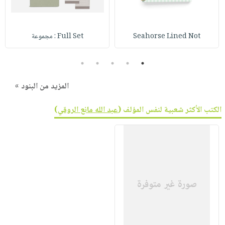
صابون
فيديوهات
عربة
أطفال
أسئلة
التسوق
مناسبات
Seahorse Lined Not
Full Set : مجموعة
يتكرر
طرحها
نشرة
5
4
3
2
1
الإصدارات
خدمات
نيل
المزيد من البنود »
وفرات
انشر
الكتب الأكثر شعبية لنفس المؤلف (
عبد الله مانع الروقي
)
كتابك
تواصل
معنا