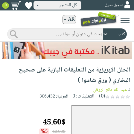
كل المتاجر
تسجيل دخول
0
كتب
ورقية
المواضيع
صدر
كتب
حديثاً
الكترونية
الأكثر
الصفحة
الحلل الإبريزية من التعليقات البازية على صحيح
مبيعاً
الرئيسية
كتب
جوائز
البخاري ( ورق شاموا )
صدر
صوتية
شحن
لـ
عبد الله مانع الروقي
حديثاً
الصفحة
مخفض
(0)
التعليقات:
0
المرتبة:
306,432
الأكثر
الرئيسية
عروض
أطفال
مبيعاً
masmu3
خاصة
وناشئة
كتب
45.60$
بلا
صفحات
مجانية
الصفحة
وسائل
حدود
مشوقة
%5
48.00$
الرئيسية