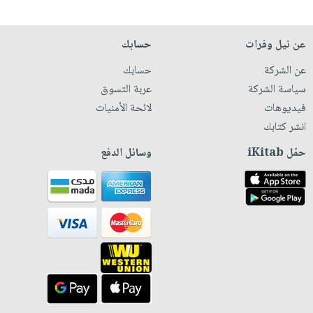
عن نيل وفرات
حسابك
عن الشركة
حسابك
سياسة الشركة
عربة التسوق
فيديوهات
لائحة الأمنيات
انشر كتابك
حمّل iKitab
وسائل الدفع