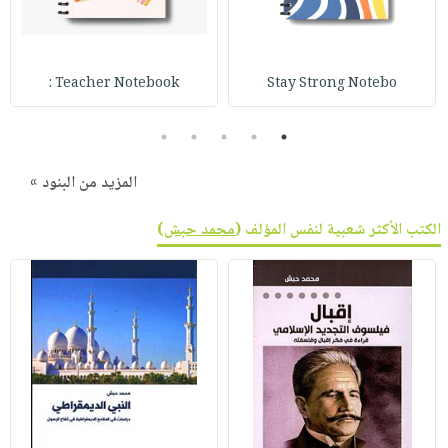
صابون
فيديوهات
عربة
أطفال
أسئلة
التسوق
مناسبات
يتكرر
Teacher Notebook :
Stay Strong Notebo
طرحها
نشرة
الإصدارات
خدمات
5
4
3
2
1
نيل
المزيد من البنود »
وفرات
انشر
الكتب الأكثر شعبية لنفس المؤلف (
محمد حبش
)
كتابك
تواصل
معنا