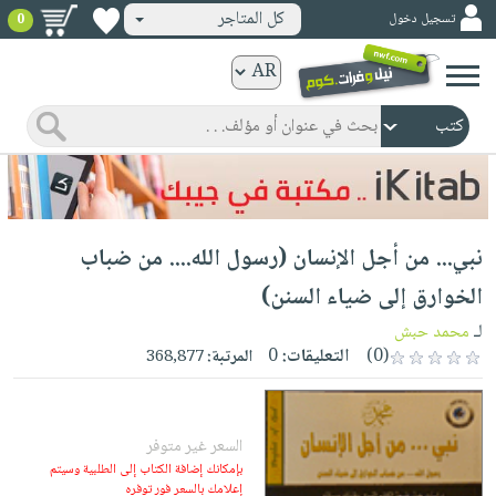
كل المتاجر
تسجيل دخول
0
كتب
ورقية
المواضيع
صدر
كتب
حديثاً
الكترونية
الأكثر
الصفحة
نبي... من أجل الإنسان (رسول الله.... من ضباب
مبيعاً
الرئيسية
كتب
جوائز
الخوارق إلى ضياء السنن)
صدر
صوتية
شحن
لـ
محمد حبش
حديثاً
الصفحة
مخفض
(0)
التعليقات:
0
المرتبة:
368,877
الأكثر
الرئيسية
عروض
أطفال
مبيعاً
masmu3
خاصة
وناشئة
كتب
بلا
السعر غير متوفر
صفحات
مجانية
الصفحة
وسائل
بإمكانك إضافة الكتاب إلى الطلبية وسيتم
حدود
مشوقة
إعلامك بالسعر فور توفره
الرئيسية