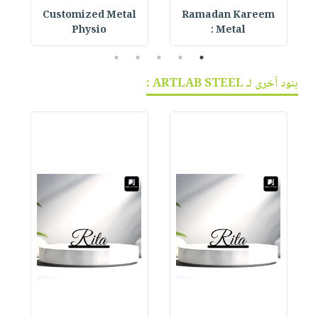
Customized Metal
Ramadan Kareem
G
Physio
Metal :
5
4
3
2
1
بنود أخرى لـ ARTLAB STEEL :