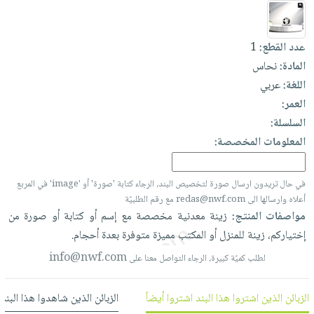
العناية
الأكثر
شحن
أدوات
بالأسنان
مبيعاً
مجاني
المائدة
عدد القطع:
1
الحمية
العودة
بنود
الأوعية
المادة:
نحاس
والتغذية
للمدارس
مختارة
والتخزين
اشتراكات
اللغة:
عربي
اكسسوارات
أدوات
العمر:
كتب
كل
بحث
المطبخ
السلسلة:
الاشتراكات
اكسسوارات
متقدم
المعلومات المخصصة:
منزلية
صندوق
القراءة
اكسسوارات
في حال تريدون ارسال صورة لتخصيص البند، الرجاء كتابة 'صورة' أو 'image' في المربع
نيل
iKitab
ملابس
أعلاه وارسالها الى redas@nwf.com مع رقم الطلبيّة
وفرات
بلا
مطرزات
مواصفات المنتج:
زينة
معدنية
مخصصة
مع
إسم
أو
كتابة
أو
صورة
من
حدود
عن
إختياركم،
زينة
للمنزل
أو
المكتب
مميزة
متوفرة
بعدة
أحجام.
حقائب
حسابك
الشركة
حلي
info@nwf.com
لطلب كميّة كبيرة، الرجاء التواصل معنا على
لائحة
سياسة
عناية
الأمنيات
الشركة
بالذات
الزبائن الذين اشتروا هذا البند اشتروا أيضاً
الزبائن الذين شاهدوا هذا البند