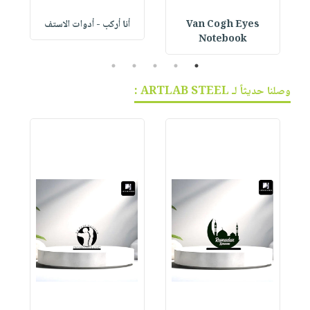
Van Cogh Eyes
أنا أركب - أدوات الاستف
 1
Notebook
5
4
3
2
1
وصلنا حديثاً لـ ARTLAB STEEL :