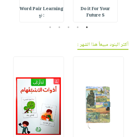
d
Word Pair Learning
Do it For Your
F
Future S
: تع
l
5
4
3
2
1
أكثر البنود مبيعاً هذا الشهر :