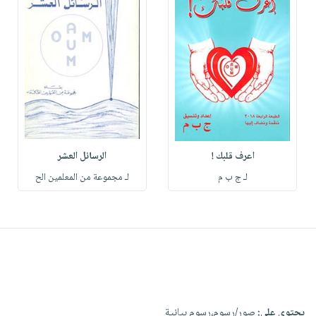
اعرف قلبك !
الرسائل العشر
لـ ج ب م
لـ مجموعة من المعلمين الح
يحتوي على:
صور/رسوم،رسوم بيانية