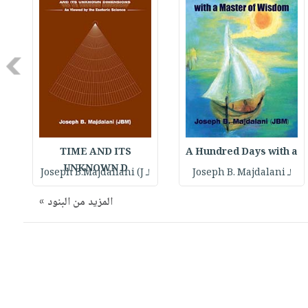
Next
TIME AND ITS
A Hundred Days with a
UNKNOWN D
لـ Joseph B. Majdalani
لـ Joseph B.Majdaliani (J
المزيد من البنود »