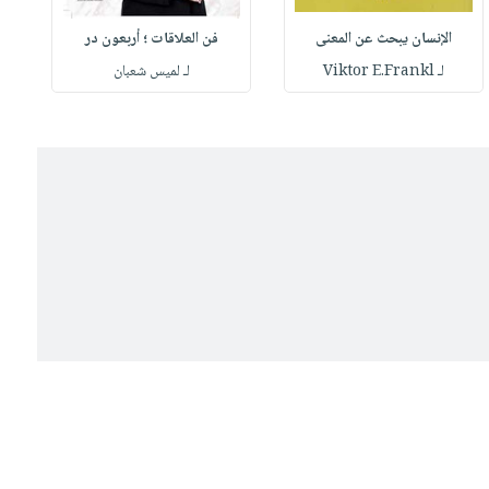
الإنسان يبحث عن المعنى
فن العلاقات ؛ أربعون در
لـ Viktor E.Frankl
لـ لميس شعبان