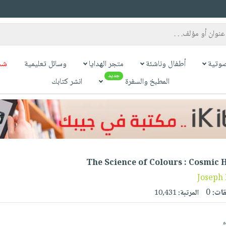
وتية
أطفال وناشئة
متجر الهدايا
وسائل تعليمية
شح
جديد
المطبخ والسفرة
انشر كتابك
The Science of Colours : Cosmic
Joseph 
قات:
0
المرتبة:
10,431
ء