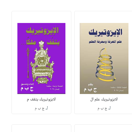
الايزوتيريك علم ال
الايزوتيريك يثقف م
لـ
لـ
ج ب م
ج ب م