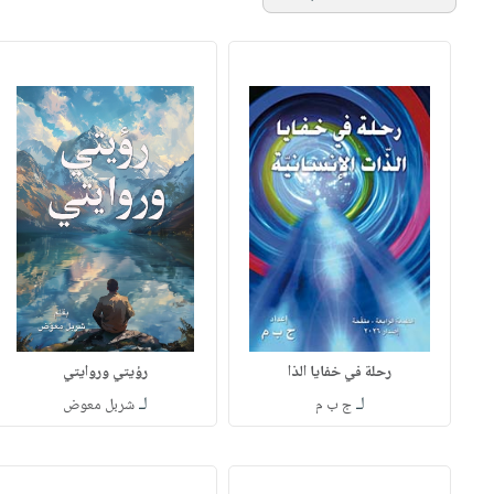
رحلة في خفايا الذا
رؤيتي وروايتي
لـ
لـ
ج ب م
شربل معوض