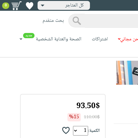
كل المتاجر
0
بحث متقدم
جديد
ن مجاني
اشتراكات
الصحة والعناية الشخصية
93.50$
%15
110.00$
الكمية: