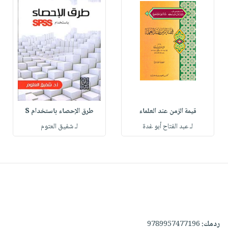
قيمة الزمن عند العلماء
طرق الإحصاء باستخدام S
لـ عبد الفتاح أبو غدة
لـ شفيق العتوم
ردمك:
9789957477196