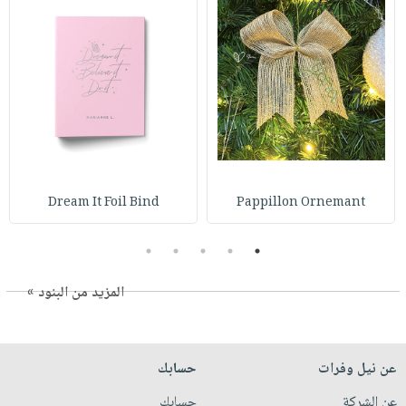
Dream It Foil Bind
Pappillon Ornemant
5
4
3
2
1
المزيد من البنود »
عن نيل وفرات
حسابك
عن الشركة
حسابك