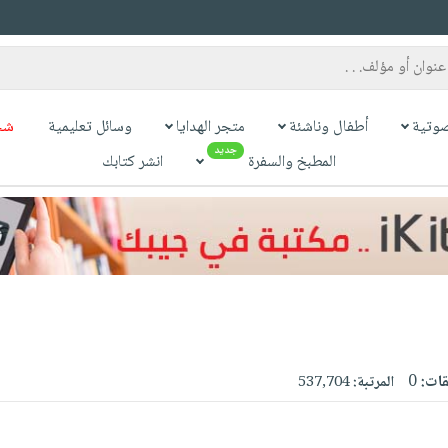
وتية
أطفال وناشئة
متجر الهدايا
وسائل تعليمية
شح
جديد
المطبخ والسفرة
انشر كتابك
قات:
0
المرتبة:
537,704