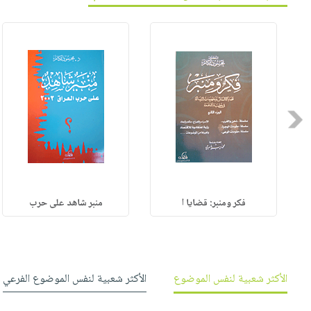
صابون
فيديوهات
عربة
أطفال
أسئلة
التسوق
مناسبات
يتكرر
طرحها
نشرة
الإصدارات
خدمات
نيل
Previous
وفرات
انشر
كتابك
تواصل
فكر ومنبر: قضايا ا
منبر شاهد على حرب
معنا
الأكثر شعبية لنفس الموضوع
الأكثر شعبية لنفس الموضوع الفرعي