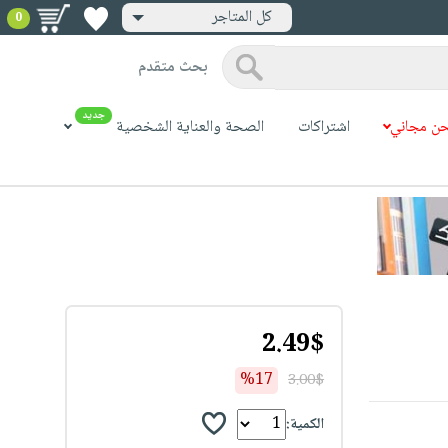
كل المتاجر
0
بحث متقدم
جديد
ن مجاني
اشتراكات
الصحة والعناية الشخصية
2.49$
%17
3.00$
الكمية: