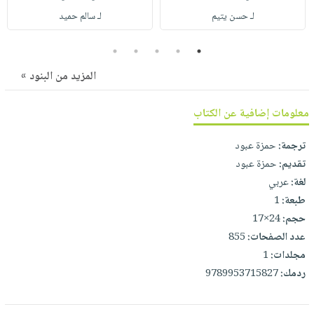
صابون
فيديوهات
لـ حسن يتيم
لـ سالم حميد
عربة
أطفال
أسئلة
التسوق
مناسبات
5
4
3
2
1
يتكرر
طرحها
نشرة
المزيد من البنود »
الإصدارات
خدمات
نيل
معلومات إضافية عن الكتاب
وفرات
ترجمة:
حمزة عبود
انشر
تقديم:
حمزة عبود
كتابك
لغة:
عربي
تواصل
طبعة:
1
معنا
حجم:
24×17
عدد الصفحات:
855
مجلدات:
1
ردمك:
9789953715827