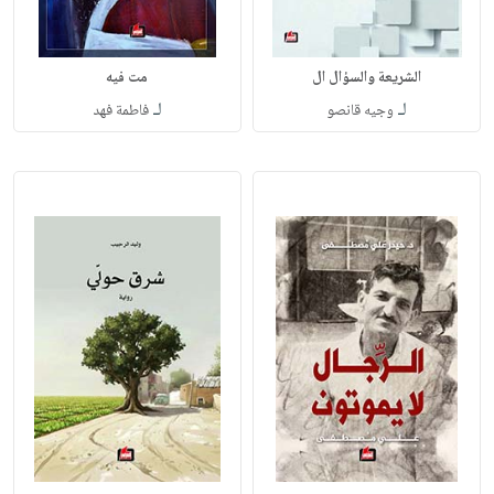
الشريعة والسؤال ال
مت فيه
لـ
لـ
وجيه قانصو
فاطمة فهد