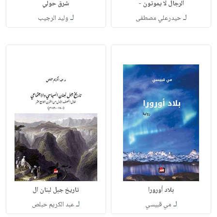
الرجال لا يموتون -
شرق حولي
لـ
لـ
حيدرعلي مصطفى
وليد الرجيب
بلاد أورورا
تاريخ جبل لبنان ال
لـ
لـ
مي قبيسي
عبد الكريم حبلص