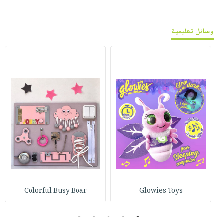
وسائل تعليمية
Colorful Busy Boar
Glowies Toys
5
4
3
2
1