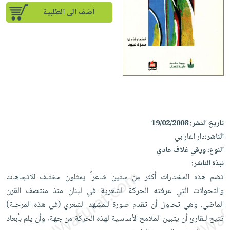
إختياراتنا
تعليمية
أسئلة
إختياراتنا
أضف الى الطلبية
المواضيع
iKitab
يتكرر
كتب
بلا
الأكثر
طرحها
أكاديمية
الصحة
حدود
مبيعاً
تحميل
والعناية
صندوق
أسئلة
إختياراتنا
masmu3
الشخصية
القراءة
يتكرر
وسائل
على
جديد
English
طرحها
تعليمية
Android
books
الكل
تحميل
صندوق
تحميل
iKitab
أجهزة
القراءة
المطبخ
masmu3
تاريخ النشر:
19/02/2008
على
العناية
والسفرة
على
جوائز
الناشر:
دار الفارابي
Android
جديد
الشخصية
Apple
النوع:
ورقي غلاف عادي
تحميل
العناية
نبذة الناشر:
الكل
iKitab
وتصفيف
تضم هذه المختارات أكثر من ستين شاعراً يمثلون مختلف الاتجاهات
أواني
متجر
على
الشعر
والتحولات التي عرفته الحركة الشعرية في لبنان منذ منتصف القرن
الطهي
الهدايا
Apple
الماضي. وهي تحاول أن تقدم صورة للمشهد الشعري (في هذه المرحلة)
العناية
أدوات
تتيح للقارئ أن يتبين الملامح الأساسية لهذه الحركة من جهة، وأن يلم بأبعاد
بالجسم
أقسام
الخبز