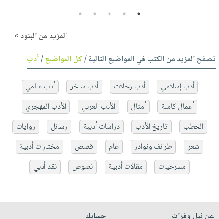
5
4
3
2
1
المزيد من البنود »
تصفح المزيد من الكتب في المواضيع التالية /
كل المواضيع
/
أدب
أدب إسلامي
أدب رحلات
أدب ساخر
أدب عالمي
أعمال كاملة
أمثال
الأدب العربي
الأدب المهجري
الخطب
تاريخ الأدب
دراسات أدبية
رسائل
روايات
شعر
طرائف ونوادر
عام
قصص
مختارات أدبية
مسرحيات
مقالات أدبية
نصوص
نقد أدبي
عن نيل وفرات
حسابك