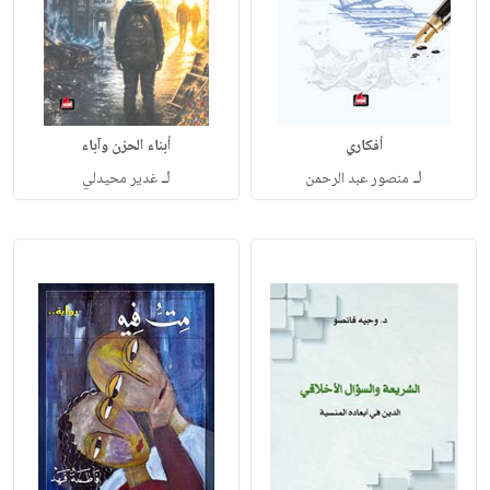
أفكاري
أبناء الحزن وآباء
لـ
لـ
منصور عبد الرحمن
غدير محيدلي