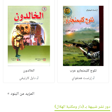
ثلوج كليمنجارو عرب
الخالدون
لـ
لـ
إرنست همنغواي
دايل كارنيغي
المزيد من البنود »
دور نشر شبيهة بـ (دار ومكتبة الهلال)