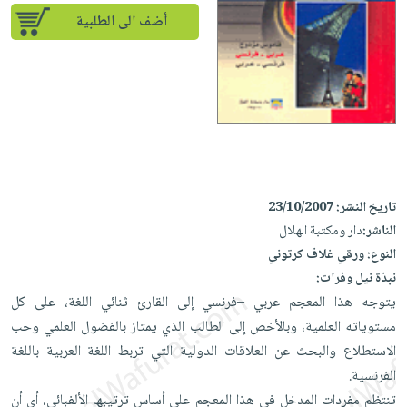
iKitab
تعليمية
أسئلة
Ai
أضف الى الطلبية
بلا
المواضيع
يتكرر
إختيارات
حدود
الأكثر
طرحها
كتب
الصحة
أسئلة
مبيعاً
تحميل
أكاديمية
والعناية
يتكرر
وسائل
masmu3
الشخصية
صندوق
طرحها
تعليمية
على
جديد
القراءة
تحميل
صندوق
Android
English
iKitab
الكل
القراءة
تحميل
books
على
تاريخ النشر:
23/10/2007
أجهزة
جوائز
المطبخ
masmu3
Android
الناشر:
دار ومكتبة الهلال
العناية
والسفرة
على
النوع:
ورقي غلاف كرتوني
تحميل
جديد
الشخصية
Apple
نبذة نيل وفرات:
iKitab
العناية
الكل
يتوجه هذا المعجم عربي –فرنسي إلى القارئ ثنائي اللغة، على كل
على
وتصفيف
أواني
مستوياته العلمية، وبالأخص إلى الطالب الذي يمتاز بالفضول العلمي وحب
متجر
Apple
الشعر
الطهي
الاستطلاع والبحث عن العلاقات الدولية التي تربط اللغة العربية باللغة
الهدايا
العناية
الفرنسية.
أدوات
بالجسم
أقسام
تنتظم مفردات المدخل في هذا المعجم على أساس ترتيبها الألفبائي، أي أن
الخبز