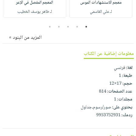
صابون
معجم الاستشهادات الموس
المعجم المفصل في الإعر
فيديوهات
عربة
لـ علي القاسمي
لـ طاهر يوسف الخطيب
أطفال
أسئلة
التسوق
مناسبات
يتكرر
5
4
3
2
1
طرحها
نشرة
المزيد من البنود »
الإصدارات
خدمات
نيل
معلومات إضافية عن الكتاب
وفرات
انشر
لغة:
فرنسي
كتابك
طبعة:
1
حجم:
17×12
تواصل
عدد الصفحات:
814
معنا
مجلدات:
1
يحتوي على:
صور/رسوم،جداول
ردمك:
9953752931