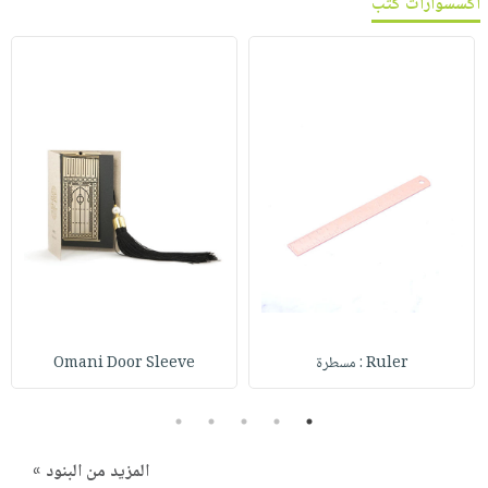
اكسسوارات كتب
Ruler : مسطرة
Omani Door Sleeve
5
4
3
2
1
المزيد من البنود »