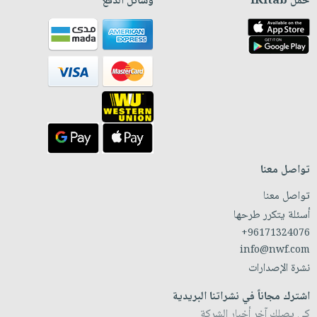
حمّل iKitab
وسائل الدفع
تواصل معنا
تواصل معنا
أسئلة يتكرر طرحها
+96171324076
info@nwf.com
نشرة الإصدارات
اشترك مجاناً في نشراتنا البريدية
كي يصلك آخر أخبار الشركة