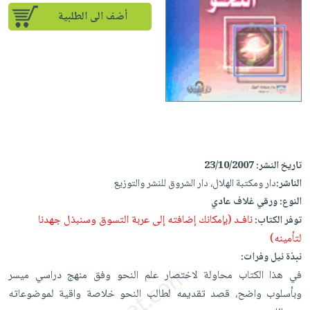
إختياراتنا
تعليمية
أسئلة
إختياراتنا
أضف الى الطلبية
المواضيع
iKitab
يتكرر
كتب
بلا
الأكثر
طرحها
أكاديمية
الصحة
حدود
مبيعاً
تحميل
والعناية
صندوق
أسئلة
إختياراتنا
masmu3
الشخصية
القراءة
يتكرر
وسائل
على
جديد
English
طرحها
تعليمية
Android
books
الكل
تحميل
صندوق
تحميل
iKitab
أجهزة
القراءة
المطبخ
masmu3
تاريخ النشر:
23/10/2007
على
العناية
والسفرة
على
جوائز
الناشر:
دار ومكتبة الهلال، دار الشروق للنشر والتوزيع
Android
جديد
الشخصية
Apple
النوع:
ورقي غلاف عادي
تحميل
العناية
نافـد (بإمكانك إضافته إلى عربة التسوق وسنبذل جهدنا
توفر الكتاب:
الكل
iKitab
وتصفيف
لتأمينه)
أواني
متجر
على
الشعر
نبذة نيل وفرات:
الطهي
الهدايا
Apple
في هذا الكتاب محاولة لاختصار علم النحو وفق منهج دراسي ميسر
العناية
أدوات
وبأسلوب واضح، قصد تقديمه لطالب النحو خلاصة واقية لموضوعاته
بالجسم
أقسام
الخبز