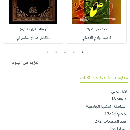
صابون
فيديوهات
عربة
أطفال
أسئلة
التسوق
مناسبات
يتكرر
مختصر الصرف
الجملة العربية تأليفها
طرحها
نشرة
الإصدارات
لـ عبد الهادي الفضلي
لـ فاضل صالح السامرائي
خدمات
نيل
5
4
3
2
1
وفرات
المزيد من البنود »
انشر
كتابك
معلومات إضافية عن الكتاب
تواصل
معنا
لغة:
عربي
طبعة:
18
السلسلة:
المكتبة الجامعية
حجم:
24×17
عدد الصفحات:
272
مجلدات:
1