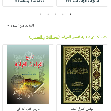
Wedding Stickers :
See Through Highli
5
4
3
2
1
المزيد من البنود »
الكتب الأكثر شعبية لنفس المؤلف (
عبد الهادي الفضلي
)
مبادئ أصول الفقه
تاريخ القراءات الق