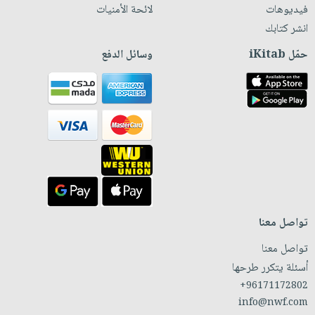
فيديوهات
لائحة الأمنيات
انشر كتابك
حمّل iKitab
وسائل الدفع
تواصل معنا
تواصل معنا
أسئلة يتكرر طرحها
+96171172802
info@nwf.com