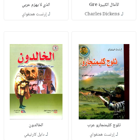
الآمال الكبيرة Gre
الذي لا يهزم عربي
لـ
لـ
Charles Dickens
إرنست همنغواي
ثلوج كليمنجارو عرب
الخالدون
لـ
لـ
إرنست همنغواي
دايل كارنيغي