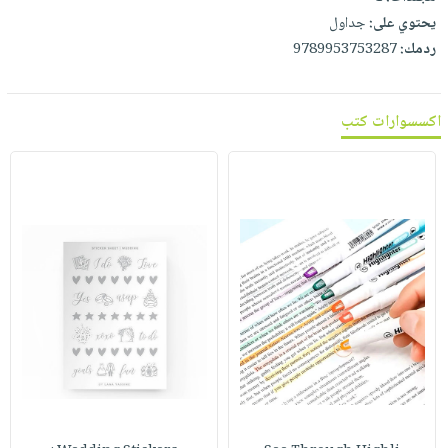
يحتوي على:
جداول
ردمك:
9789953753287
اكسسوارات كتب