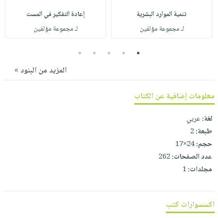
صابون
فيديوهات
عربة
تنمية الموارد البشرية
إعادة التفكير في المست
أطفال
أسئلة
التسوق
لـ مجموعة مؤلفين
لـ مجموعة مؤلفين
مناسبات
يتكرر
طرحها
نشرة
5
4
3
2
1
الإصدارات
خدمات
المزيد من البنود »
نيل
وفرات
معلومات إضافية عن الكتاب
انشر
كتابك
لغة:
عربي
طبعة:
2
تواصل
حجم:
24×17
معنا
عدد الصفحات:
262
مجلدات:
1
اكسسوارات كتب