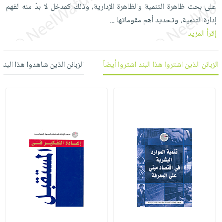
العناية
الأكثر
على بحث ظاهرة التنمية والظاهرة الإدارية، وذلك كمدخل لا بدّ منه لفهم
شحن
أدوات
بالأسنان
مبيعاً
إدارة التنمية، وتحديد أهم مقوماتها
...
مجاني
المائدة
إقرأ المزيد
الحمية
العودة
بنود
الأوعية
والتغذية
للمدارس
مختارة
والتخزين
اشتراكات
اكسسوارات
الزبائن الذين اشتروا هذا البند اشتروا أيضاً
الزبائن الذين شاهدوا هذا البند
أدوات
كتب
كل
بحث
المطبخ
الاشتراكات
اكسسوارات
متقدم
منزلية
صندوق
القراءة
اكسسوارات
iKitab
ملابس
نيل
بلا
مطرزات
وفرات
حدود
حقائب
عن
حسابك
حلي
الشركة
عناية
لائحة
سياسة
بالذات
الأمنيات
الشركة