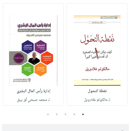
نقطة التحول
إدارة رأس المال البشري
لـ مالكولم غلادويل
لـ محمد صبحي آق بيق
5
4
3
2
1