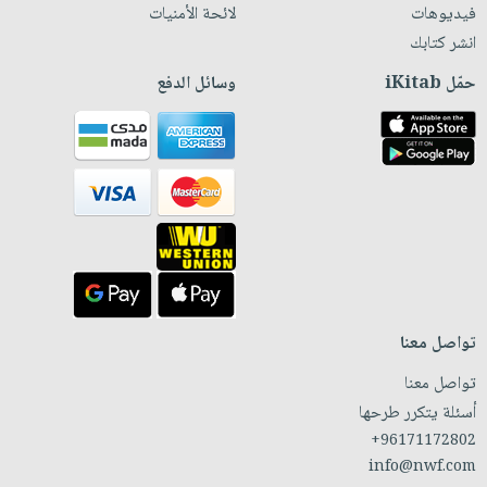
فيديوهات
لائحة الأمنيات
انشر كتابك
حمّل iKitab
وسائل الدفع
تواصل معنا
تواصل معنا
أسئلة يتكرر طرحها
+96171172802
info@nwf.com