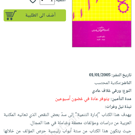
إختياراتنا
الكمية:
تعليمية
أسئلة
إختياراتنا
المواضيع
iKitab
يتكرر
أضف الى الطلبية
كتب
بلا
الأكثر
طرحها
أكاديمية
الصحة
حدود
مبيعاً
تحميل
والعناية
صندوق
أسئلة
وسائل
masmu3
الشخصية
القراءة
يتكرر
تعليمية
على
جديد
English
طرحها
صندوق
Android
books
الكل
تحميل
القراءة
تحميل
iKitab
أجهزة
جوائز
المطبخ
masmu3
تاريخ النشر:
01/01/2005
على
العناية
والسفرة
على
الناشر:
مكتبة المحتسب
Android
جديد
الشخصية
Apple
النوع:
ورقي غلاف عادي
تحميل
العناية
الكل
يتوفر عادة في غضون أسبوعين
مدة التأمين:
iKitab
وتصفيف
نبذة نيل وفرات:
أواني
متجر
على
الشعر
يهدف هذا الكتاب "إدارة التنمية" إلى سدّ بعض النقص الذي تعانيه المكتبة
الطهي
الهدايا
Apple
العناية
العربية من دراسات ومؤلفات معمقة وشاملة في هذا المجال.
أدوات
بالجسم
أقسام
حيث يتكون هذا الكتاب من ستة أبواب رئيسية حرص المؤلف من خلالها
الخبز