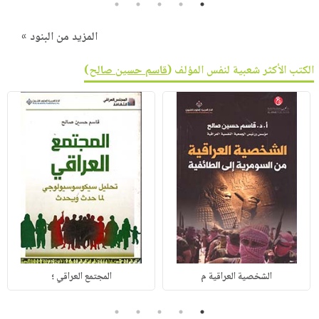
5
4
3
2
1
المزيد من البنود »
الكتب الأكثر شعبية لنفس المؤلف (
قاسم حسين صالح
)
الشخصية العراقية م
المجتمع العراقي ؛
5
4
3
2
1