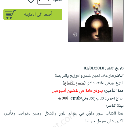
iKitab
الكمية:
تعليمية
أسئلة
Ai
بلا
المواضيع
يتكرر
إختيارات
أضف الى الطلبية
حدود
الأكثر
طرحها
كتب
الصحة
أسئلة
مبيعاً
تحميل
أكاديمية
والعناية
يتكرر
وسائل
masmu3
الشخصية
صندوق
طرحها
تعليمية
على
جديد
القراءة
تحميل
صندوق
Android
English
iKitab
الكل
القراءة
تحميل
books
على
أجهزة
جوائز
المطبخ
masmu3
تاريخ النشر:
01/01/2010
Android
العناية
والسفرة
على
الناشر:
دار علاء الدين للنشر والتوزيع والترجمة
تحميل
جديد
الشخصية
Apple
النوع:
ورقي غلاف عادي (
جميع الأنواع
)
iKitab
العناية
يتوفر عادة في غضون أسبوعين
مدة التأمين:
الكل
على
وتصفيف
أنواع اخرى:
كتاب إلكتروني/epub
4.90$
أواني
متجر
Apple
الشعر
نبذة الناشر:
الطهي
الهدايا
هذا الكتاب عبور ملوّن في عوالم اللون والشكل، وسير لخواصه وتأثيره
العناية
أدوات
الكبير على مجمل حياتنا.
بالجسم
أقسام
الخبز