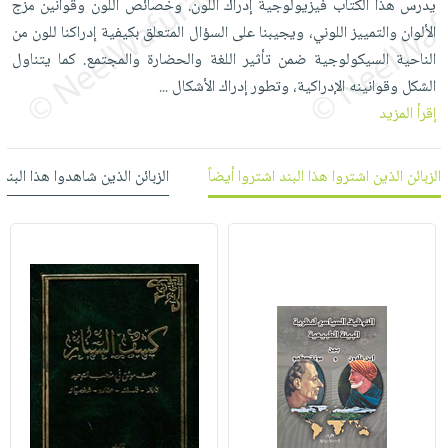
يدرس هذا الكتاب فيزيولوجية إدراك اللون. وخصائص اللون وقوانين مزج
العناية
الأكثر
شحن
أدوات
الألوان والتمييز اللوني، ويجيبنا على السؤال المتعلق بكيفية إدراكنا للون من
بالأسنان
مبيعاً
مجاني
المائدة
الناحية السيكولوجية ضمن تأثير اللغة والحضارة والمجتمع. كما يتناول
الحمية
العودة
بنود
الأوعية
الشكل وقوانينه الإدراكية، وتطور إدراك الأشكال
...
والتغذية
للمدارس
مختارة
والتخزين
إقرأ المزيد
اشتراكات
اكسسوارات
أدوات
كتب
كل
بحث
المطبخ
الزبائن الذين اشتروا هذا البند اشتروا أيضاً
الزبائن الذين شاهدوا هذا البند
الاشتراكات
اكسسوارات
متقدم
منزلية
صندوق
القراءة
اكسسوارات
iKitab
ملابس
نيل
بلا
مطرزات
وفرات
حدود
حقائب
عن
حسابك
حلي
الشركة
عناية
لائحة
سياسة
بالذات
الأمنيات
الشركة