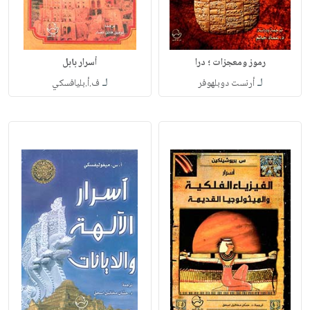
رموز ومعجزات ؛ درا
أسرار بابل
لـ
لـ
أرنست دوبلهوفر
ف.أ.بليافسكي