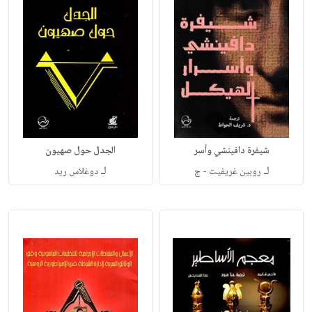
شيفرة دافينشي وأسر
الجدل حول صهيون
لـ
لـ
روبين غريفيت - ج
دوغلاس ريد