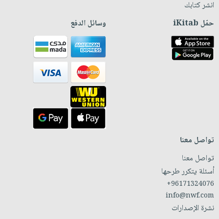
انشر كتابك
حمّل iKitab
وسائل الدفع
تواصل معنا
تواصل معنا
أسئلة يتكرر طرحها
+96171324076
info@nwf.com
نشرة الإصدارات