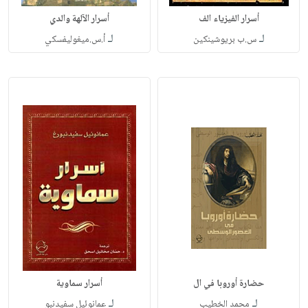
أسرار الفيزياء الف
أسرار الآلهة والدي
لـ
لـ
س.ب بريوشينكين
أ.س.ميغوليفسكي
حضارة أوروبا في ال
أسرار سماوية
لـ
لـ
محمد الخطيب
عمانوئيل سفيدنبو